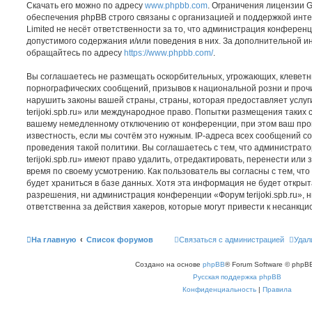
Скачать его можно по адресу
www.phpbb.com
. Ограничения лицензии 
обеспечения phpBB строго связаны с организацией и поддержкой инт
Limited не несёт ответственности за то, что администрация конферен
допустимого содержания и/или поведения в них. За дополнительной 
обращайтесь по адресу
https://www.phpbb.com/
.
Вы соглашаетесь не размещать оскорбительных, угрожающих, клеветн
порнографических сообщений, призывов к национальной розни и проч
нарушить законы вашей страны, страны, которая предоставляет услуг
terijoki.spb.ru» или международное право. Попытки размещения таких 
вашему немедленному отключению от конференции, при этом ваш про
известность, если мы сочтём это нужным. IP-адреса всех сообщений 
проведения такой политики. Вы соглашаетесь с тем, что администра
terijoki.spb.ru» имеют право удалить, отредактировать, перенести или
время по своему усмотрению. Как пользователь вы согласны с тем, ч
будет храниться в базе данных. Хотя эта информация не будет откры
разрешения, ни администрация конференции «Форум terijoki.spb.ru», н
ответственна за действия хакеров, которые могут привести к несанкци
На главную
Список форумов
Связаться с администрацией
Удал
Создано на основе
phpBB
® Forum Software © phpBB
Русская поддержка phpBB
Конфиденциальность
|
Правила