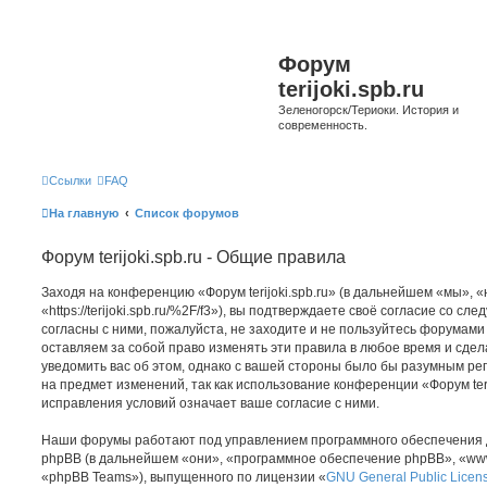
Форум
terijoki.spb.ru
Зеленогорск/Териоки. История и
современность.
Ссылки
FAQ
На главную
Список форумов
Форум terijoki.spb.ru - Общие правила
Заходя на конференцию «Форум terijoki.spb.ru» (в дальнейшем «мы», «на
«https://terijoki.spb.ru/%2F/f3»), вы подтверждаете своё согласие со с
согласны с ними, пожалуйста, не заходите и не пользуйтесь форумами «
оставляем за собой право изменять эти правила в любое время и сдел
уведомить вас об этом, однако с вашей стороны было бы разумным рег
на предмет изменений, так как использование конференции «Форум teri
исправления условий означает ваше согласие с ними.
Наши форумы работают под управлением программного обеспечения 
phpBB (в дальнейшем «они», «программное обеспечение phpBB», «www
«phpBB Teams»), выпущенного по лицензии «
GNU General Public Licen