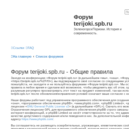
Форум
terijoki.spb.ru
Зеленогорск/Териоки. История и
современность.
Ссылки
FAQ
На главную
Список форумов
Форум terijoki.spb.ru - Общие правила
Заходя на конференцию «Форум terijoki.spb.ru» (в дальнейшем «мы», «наш», «Форум 
«https://terijoki.spb.ru/%2F/f3»), вы подтверждаете своё согласие со следующими у
пожалуйста, не заходите и не пользуйтесь форумами «Форум terijoki.spb.ru». Мы о
правила в любое время и сделаем всё возможное, чтобы уведомить вас об этом, о
разумным регулярно просматривать этот текст на предмет изменений, так как ис
terijoki.spb.ru» после обновления/исправления условий означает ваше согласие с н
Наши форумы работают под управлением программного обеспечения для создани
«они», «программное обеспечение phpBB», «www.phpbb.com», «phpBB Limited», «
лицензии «
GNU General Public License v2
» (в дальнейшем «GPL»). Скачать его мо
Ограничения лицензии GPL для программного обеспечения phpBB строго связаны 
интернет-конференций, и phpBB Limited не несёт ответственности за то, что адм
качестве допустимого содержания и/или поведения в них. За дополнительной ин
адресу
https://www.phpbb.com/
.
Вы соглашаетесь не размещать оскорбительных, угрожающих, клеветнических со
призывов к национальной розни и прочих сообщений, которые могут нарушить зак