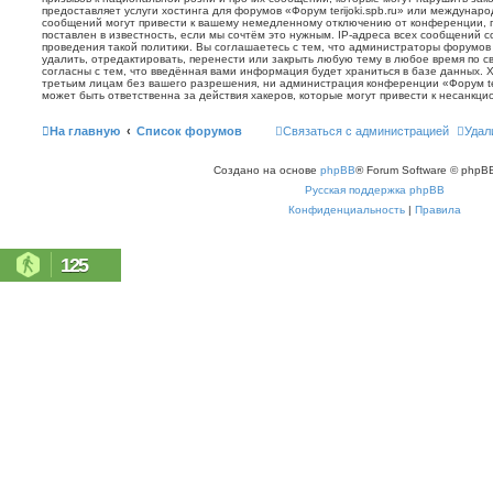
предоставляет услуги хостинга для форумов «Форум terijoki.spb.ru» или междунар
сообщений могут привести к вашему немедленному отключению от конференции, 
поставлен в известность, если мы сочтём это нужным. IP-адреса всех сообщений 
проведения такой политики. Вы соглашаетесь с тем, что администраторы форумов «
удалить, отредактировать, перенести или закрыть любую тему в любое время по с
согласны с тем, что введённая вами информация будет храниться в базе данных. 
третьим лицам без вашего разрешения, ни администрация конференции «Форум terij
может быть ответственна за действия хакеров, которые могут привести к несанкци
На главную
Список форумов
Связаться с администрацией
Удал
Создано на основе
phpBB
® Forum Software © phpBB
Русская поддержка phpBB
Конфиденциальность
|
Правила
125