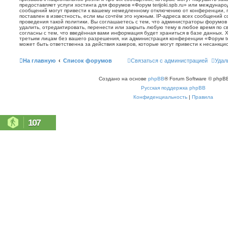
предоставляет услуги хостинга для форумов «Форум terijoki.spb.ru» или междунар
сообщений могут привести к вашему немедленному отключению от конференции, 
поставлен в известность, если мы сочтём это нужным. IP-адреса всех сообщений 
проведения такой политики. Вы соглашаетесь с тем, что администраторы форумов «
удалить, отредактировать, перенести или закрыть любую тему в любое время по с
согласны с тем, что введённая вами информация будет храниться в базе данных. 
третьим лицам без вашего разрешения, ни администрация конференции «Форум terij
может быть ответственна за действия хакеров, которые могут привести к несанкци
На главную
Список форумов
Связаться с администрацией
Удал
Создано на основе
phpBB
® Forum Software © phpBB
Русская поддержка phpBB
Конфиденциальность
|
Правила
107