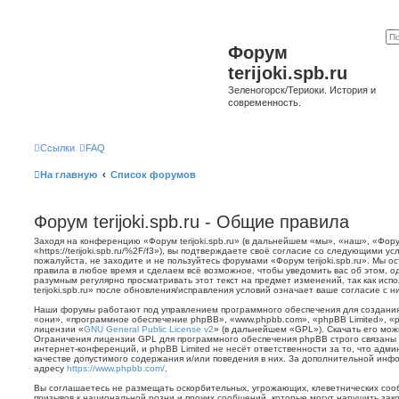
Форум
terijoki.spb.ru
Зеленогорск/Териоки. История и
современность.
Ссылки
FAQ
На главную
Список форумов
Форум terijoki.spb.ru - Общие правила
Заходя на конференцию «Форум terijoki.spb.ru» (в дальнейшем «мы», «наш», «Форум 
«https://terijoki.spb.ru/%2F/f3»), вы подтверждаете своё согласие со следующими у
пожалуйста, не заходите и не пользуйтесь форумами «Форум terijoki.spb.ru». Мы о
правила в любое время и сделаем всё возможное, чтобы уведомить вас об этом, о
разумным регулярно просматривать этот текст на предмет изменений, так как ис
terijoki.spb.ru» после обновления/исправления условий означает ваше согласие с н
Наши форумы работают под управлением программного обеспечения для создани
«они», «программное обеспечение phpBB», «www.phpbb.com», «phpBB Limited», «
лицензии «
GNU General Public License v2
» (в дальнейшем «GPL»). Скачать его мо
Ограничения лицензии GPL для программного обеспечения phpBB строго связаны 
интернет-конференций, и phpBB Limited не несёт ответственности за то, что адм
качестве допустимого содержания и/или поведения в них. За дополнительной ин
адресу
https://www.phpbb.com/
.
Вы соглашаетесь не размещать оскорбительных, угрожающих, клеветнических со
призывов к национальной розни и прочих сообщений, которые могут нарушить зак