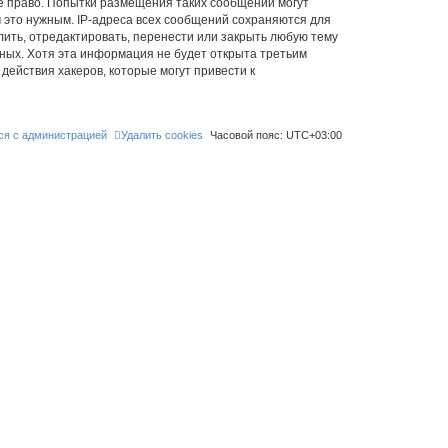
ое право. Попытки размещения таких сообщений могут
 это нужным. IP-адреса всех сообщений сохраняются для
лить, отредактировать, перенести или закрыть любую тему
нных. Хотя эта информация не будет открыта третьим
действия хакеров, которые могут привести к
ся с администрацией
Удалить cookies
Часовой пояс:
UTC+03:00