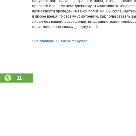
нарушить законы вашей страны, страны, которая предостав
привести к вашему немедленному отключению от конференц
возможности проведения такой политики. Вы соглашаетесь 
в любое время по своему усмотрению. Как пользователь вы
лицам без вашего разрешения, ни администрация конференци
несанкционированному доступу к ней.
На главную
Список форумов
11