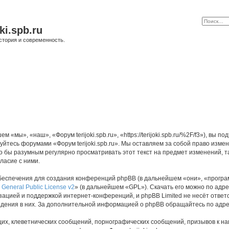
ki.spb.ru
стория и современность.
м «мы», «наш», «Форум terijoki.spb.ru», «https://terijoki.spb.ru/%2F/f3»), в
зуйтесь форумами «Форум terijoki.spb.ru». Мы оставляем за собой право изме
о бы разумным регулярно просматривать этот текст на предмет изменений, так
ласие с ними.
еспечения для создания конференций phpBB (в дальнейшем «они», «програ
General Public License v2
» (в дальнейшем «GPL»). Скачать его можно по адр
зацией и поддержкой интернет-конференций, и phpBB Limited не несёт ответ
ведения в них. За дополнительной информацией о phpBB обращайтесь по адр
их, клеветнических сообщений, порнографических сообщений, призывов к на