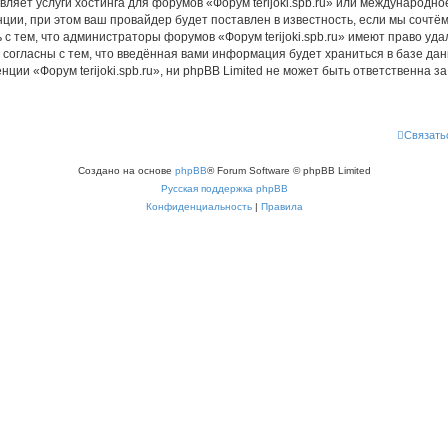
ляет услуги хостинга для форумов «Форум terijoki.spb.ru» или международн
ии, при этом ваш провайдер будет поставлен в известность, если мы сочтём
с тем, что администраторы форумов «Форум terijoki.spb.ru» имеют право уда
 согласны с тем, что введённая вами информация будет храниться в базе да
и «Форум terijoki.spb.ru», ни phpBB Limited не может быть ответственна за 
Связать
Создано на основе
phpBB
® Forum Software © phpBB Limited
Русская поддержка phpBB
Конфиденциальность
|
Правила