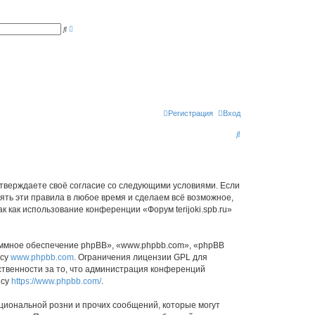
Р
П
а
о
с
и
ш
с
и
к
р
е
н
н
ы
й
п
Регистрация
Вход
о
и
П
с
к
о
и
с
ы подтверждаете своё согласие со следующими условиями. Если
нять эти правила в любое время и сделаем всё возможное,
к
 как использование конференции «Форум terijoki.spb.ru»
ммное обеспечение phpBB», «www.phpbb.com», «phpBB
есу
www.phpbb.com
. Ограничения лицензии GPL для
ственности за то, что администрация конференций
есу
https://www.phpbb.com/
.
циональной розни и прочих сообщений, которые могут