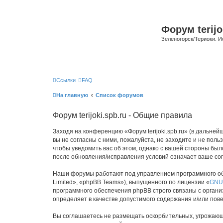
Форум terijo
Зеленогорск/Териоки. И
Ссылки
FAQ
На главную
Список форумов
Форум terijoki.spb.ru - Общие правила
Заходя на конференцию «Форум terijoki.spb.ru» (в дальнейше
вы не согласны с ними, пожалуйста, не заходите и не поль
чтобы уведомить вас об этом, однако с вашей стороны был
после обновления/исправления условий означает ваше сог
Наши форумы работают под управлением программного об
Limited», «phpBB Teams»), выпущенного по лицензии «
GNU 
программного обеспечения phpBB строго связаны с органи
определяет в качестве допустимого содержания и/или по
Вы соглашаетесь не размещать оскорбительных, угрожающ