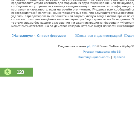
предоставляет услуги хостинга для форумов «Форум terijoki.spb.ru» или междунар
сообщений могут привести к вашему немедленному отключению от конференции, 
поставлен в известность, если мы сочтём это нужным. IP-адреса всех сообщений 
проведения такой политики. Вы соглашаетесь с тем, что администраторы форумов «
удалить, отредактировать, перенести или закрыть любую тему в любое время по с
согласны с тем, что введённая вами информация будет храниться в базе данных. 
третьим лицам без вашего разрешения, ни администрация конференции «Форум terij
может быть ответственна за действия хакеров, которые могут привести к несанкци
На главную
Список форумов
Связаться с администрацией
Удал
Создано на основе
phpBB
® Forum Software © phpBB
Русская поддержка phpBB
Конфиденциальность
|
Правила
128