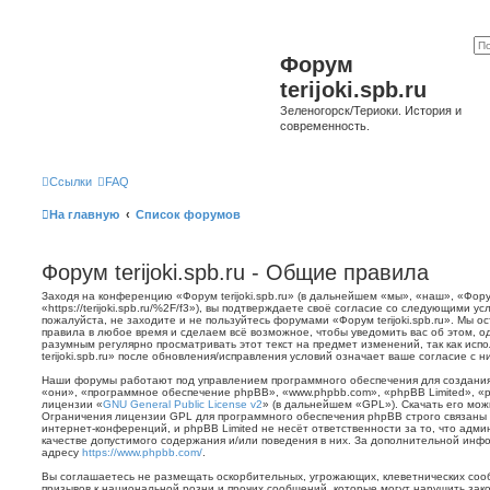
Форум
terijoki.spb.ru
Зеленогорск/Териоки. История и
современность.
Ссылки
FAQ
На главную
Список форумов
Форум terijoki.spb.ru - Общие правила
Заходя на конференцию «Форум terijoki.spb.ru» (в дальнейшем «мы», «наш», «Форум 
«https://terijoki.spb.ru/%2F/f3»), вы подтверждаете своё согласие со следующими у
пожалуйста, не заходите и не пользуйтесь форумами «Форум terijoki.spb.ru». Мы о
правила в любое время и сделаем всё возможное, чтобы уведомить вас об этом, о
разумным регулярно просматривать этот текст на предмет изменений, так как ис
terijoki.spb.ru» после обновления/исправления условий означает ваше согласие с н
Наши форумы работают под управлением программного обеспечения для создани
«они», «программное обеспечение phpBB», «www.phpbb.com», «phpBB Limited», «
лицензии «
GNU General Public License v2
» (в дальнейшем «GPL»). Скачать его мо
Ограничения лицензии GPL для программного обеспечения phpBB строго связаны 
интернет-конференций, и phpBB Limited не несёт ответственности за то, что адм
качестве допустимого содержания и/или поведения в них. За дополнительной ин
адресу
https://www.phpbb.com/
.
Вы соглашаетесь не размещать оскорбительных, угрожающих, клеветнических со
призывов к национальной розни и прочих сообщений, которые могут нарушить зак