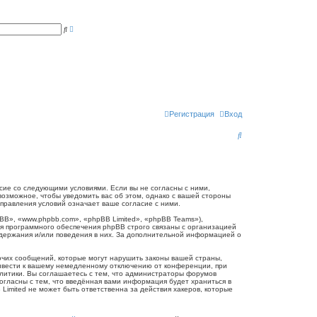
Р
П
а
о
с
и
ш
с
и
к
р
е
н
н
ы
й
п
Регистрация
Вход
о
и
П
с
к
о
и
с
огласие со следующими условиями. Если вы не согласны с ними,
 возможное, чтобы уведомить вас об этом, однако с вашей стороны
к
справления условий означает ваше согласие с ними.
B», «www.phpbb.com», «phpBB Limited», «phpBB Teams»),
я программного обеспечения phpBB строго связаны с организацией
одержания и/или поведения в них. За дополнительной информацией о
очих сообщений, которые могут нарушить законы вашей страны,
привести к вашему немедленному отключению от конференции, при
олитики. Вы соглашаетесь с тем, что администраторы форумов
согласны с тем, что введённая вами информация будет храниться в
Limited не может быть ответственна за действия хакеров, которые