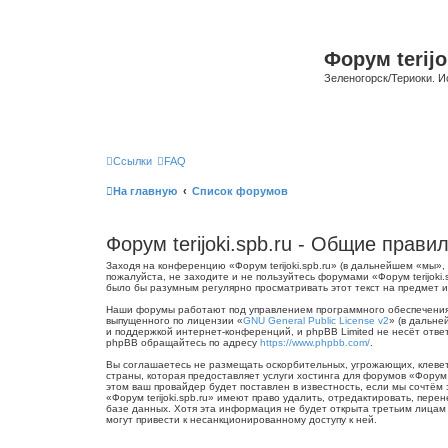
Форум terijo
Зеленогорск/Териоки. И
Ссылки
FAQ
На главную
Список форумов
Форум terijoki.spb.ru - Общие прави
Заходя на конференцию «Форум terijoki.spb.ru» (в дальнейшем «мы», «
пожалуйста, не заходите и не пользуйтесь форумами «Форум terijoki
было бы разумным регулярно просматривать этот текст на предмет из
Наши форумы работают под управлением программного обеспечения 
выпущенного по лицензии «
GNU General Public License v2
» (в дальне
и поддержкой интернет-конференций, и phpBB Limited не несёт отве
phpBB обращайтесь по адресу
https://www.phpbb.com/
.
Вы соглашаетесь не размещать оскорбительных, угрожающих, клевет
страны, которая предоставляет услуги хостинга для форумов «Форум
этом ваш провайдер будет поставлен в известность, если мы сочтём
«Форум terijoki.spb.ru» имеют право удалить, отредактировать, пер
базе данных. Хотя эта информация не будет открыта третьим лицам б
могут привести к несанкционированному доступу к ней.