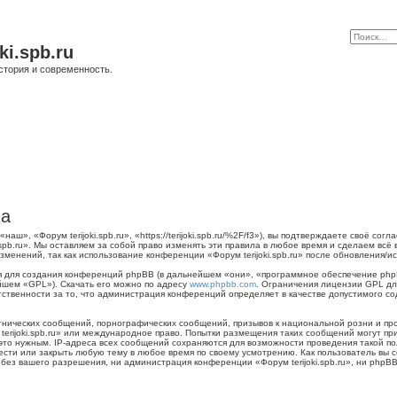
ki.spb.ru
стория и современность.
ла
наш», «Форум terijoki.spb.ru», «https://terijoki.spb.ru/%2F/f3»), вы подтверждаете своё с
.spb.ru». Мы оставляем за собой право изменять эти правила в любое время и сделаем всё
менений, так как использование конференции «Форум terijoki.spb.ru» после обновления/и
для создания конференций phpBB (в дальнейшем «они», «программное обеспечение phpB
йшем «GPL»). Скачать его можно по адресу
www.phpbb.com
. Ограничения лицензии GPL дл
тственности за то, что администрация конференций определяет в качестве допустимого с
нических сообщений, порнографических сообщений, призывов к национальной розни и пр
 terijoki.spb.ru» или международное право. Попытки размещения таких сообщений могут 
 это нужным. IP-адреса всех сообщений сохраняются для возможности проведения такой п
енести или закрыть любую тему в любое время по своему усмотрению. Как пользователь вы 
ез вашего разрешения, ни администрация конференции «Форум terijoki.spb.ru», ни phpBB 