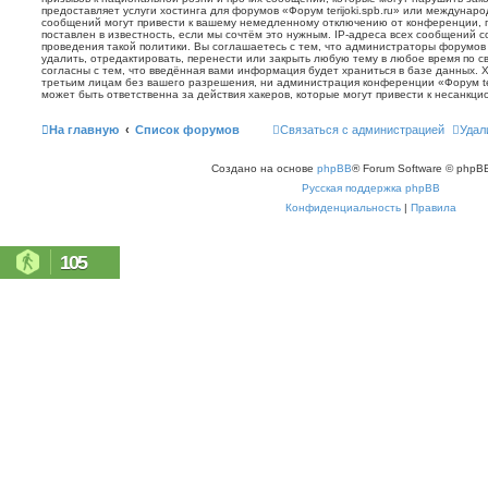
предоставляет услуги хостинга для форумов «Форум terijoki.spb.ru» или междунар
сообщений могут привести к вашему немедленному отключению от конференции, 
поставлен в известность, если мы сочтём это нужным. IP-адреса всех сообщений 
проведения такой политики. Вы соглашаетесь с тем, что администраторы форумов «
удалить, отредактировать, перенести или закрыть любую тему в любое время по с
согласны с тем, что введённая вами информация будет храниться в базе данных. 
третьим лицам без вашего разрешения, ни администрация конференции «Форум terij
может быть ответственна за действия хакеров, которые могут привести к несанкци
На главную
Список форумов
Связаться с администрацией
Удал
Создано на основе
phpBB
® Forum Software © phpBB
Русская поддержка phpBB
Конфиденциальность
|
Правила
105