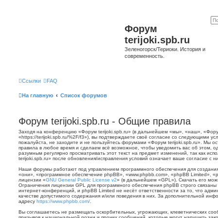
Форум
terijoki.spb.ru
Зеленогорск/Териоки. История и
современность.
Ссылки
FAQ
На главную
Список форумов
Форум terijoki.spb.ru - Общие правила
Заходя на конференцию «Форум terijoki.spb.ru» (в дальнейшем «мы», «наш», «Форум 
«https://terijoki.spb.ru/%2F/f3»), вы подтверждаете своё согласие со следующими у
пожалуйста, не заходите и не пользуйтесь форумами «Форум terijoki.spb.ru». Мы о
правила в любое время и сделаем всё возможное, чтобы уведомить вас об этом, о
разумным регулярно просматривать этот текст на предмет изменений, так как ис
terijoki.spb.ru» после обновления/исправления условий означает ваше согласие с н
Наши форумы работают под управлением программного обеспечения для создани
«они», «программное обеспечение phpBB», «www.phpbb.com», «phpBB Limited», «
лицензии «
GNU General Public License v2
» (в дальнейшем «GPL»). Скачать его мо
Ограничения лицензии GPL для программного обеспечения phpBB строго связаны 
интернет-конференций, и phpBB Limited не несёт ответственности за то, что адм
качестве допустимого содержания и/или поведения в них. За дополнительной ин
адресу
https://www.phpbb.com/
.
Вы соглашаетесь не размещать оскорбительных, угрожающих, клеветнических со
призывов к национальной розни и прочих сообщений, которые могут нарушить зак