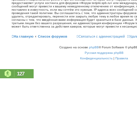
предоставляет услуги хостинга для форумов «Форум terijoki.spb.ru» или междунар
сообщений могут привести к вашему немедленному отключению от конференции, 
поставлен в известность, если мы сочтём это нужным. IP-адреса всех сообщений 
проведения такой политики. Вы соглашаетесь с тем, что администраторы форумов «
удалить, отредактировать, перенести или закрыть любую тему в любое время по с
согласны с тем, что введённая вами информация будет храниться в базе данных. 
третьим лицам без вашего разрешения, ни администрация конференции «Форум terij
может быть ответственна за действия хакеров, которые могут привести к несанкци
На главную
Список форумов
Связаться с администрацией
Удал
Создано на основе
phpBB
® Forum Software © phpBB
Русская поддержка phpBB
Конфиденциальность
|
Правила
127