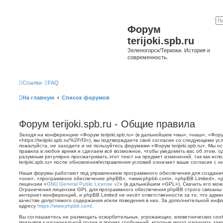
Форум
terijoki.spb.ru
Зеленогорск/Териоки. История и
современность.
Ссылки
FAQ
На главную
Список форумов
Форум terijoki.spb.ru - Общие правила
Заходя на конференцию «Форум terijoki.spb.ru» (в дальнейшем «мы», «наш», «Форум 
«https://terijoki.spb.ru/%2F/f3»), вы подтверждаете своё согласие со следующими у
пожалуйста, не заходите и не пользуйтесь форумами «Форум terijoki.spb.ru». Мы о
правила в любое время и сделаем всё возможное, чтобы уведомить вас об этом, о
разумным регулярно просматривать этот текст на предмет изменений, так как ис
terijoki.spb.ru» после обновления/исправления условий означает ваше согласие с н
Наши форумы работают под управлением программного обеспечения для создани
«они», «программное обеспечение phpBB», «www.phpbb.com», «phpBB Limited», «
лицензии «
GNU General Public License v2
» (в дальнейшем «GPL»). Скачать его мо
Ограничения лицензии GPL для программного обеспечения phpBB строго связаны 
интернет-конференций, и phpBB Limited не несёт ответственности за то, что адм
качестве допустимого содержания и/или поведения в них. За дополнительной ин
адресу
https://www.phpbb.com/
.
Вы соглашаетесь не размещать оскорбительных, угрожающих, клеветнических со
призывов к национальной розни и прочих сообщений, которые могут нарушить зак