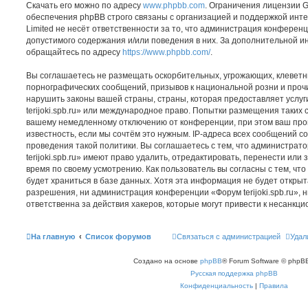
Скачать его можно по адресу
www.phpbb.com
. Ограничения лицензии 
обеспечения phpBB строго связаны с организацией и поддержкой инт
Limited не несёт ответственности за то, что администрация конферен
допустимого содержания и/или поведения в них. За дополнительной 
обращайтесь по адресу
https://www.phpbb.com/
.
Вы соглашаетесь не размещать оскорбительных, угрожающих, клеветн
порнографических сообщений, призывов к национальной розни и проч
нарушить законы вашей страны, страны, которая предоставляет услуг
terijoki.spb.ru» или международное право. Попытки размещения таких 
вашему немедленному отключению от конференции, при этом ваш про
известность, если мы сочтём это нужным. IP-адреса всех сообщений 
проведения такой политики. Вы соглашаетесь с тем, что администра
terijoki.spb.ru» имеют право удалить, отредактировать, перенести или
время по своему усмотрению. Как пользователь вы согласны с тем, ч
будет храниться в базе данных. Хотя эта информация не будет откры
разрешения, ни администрация конференции «Форум terijoki.spb.ru», н
ответственна за действия хакеров, которые могут привести к несанкци
На главную
Список форумов
Связаться с администрацией
Удал
Создано на основе
phpBB
® Forum Software © phpBB
Русская поддержка phpBB
Конфиденциальность
|
Правила