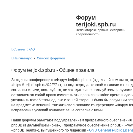
Форум
terijoki.spb.ru
Зеленогорск/Териоки. История и
современность.
Ссылки
FAQ
На главную
Список форумов
Форум terijoki.spb.ru - Общие правила
Заходя на конференцию «Форум terijoki.spb.ru» (в дальнейшем «мы», «на
«https://terijoki.spb.ru/%2F/f3»), вы подтверждаете своё согласие со с
согласны с ними, пожалуйста, не заходите и не пользуйтесь форумами «
оставляем за собой право изменять эти правила в любое время и сдел
уведомить вас об этом, однако с вашей стороны было бы разумным рег
на предмет изменений, так как использование конференции «Форум teri
исправления условий означает ваше согласие с ними.
Наши форумы работают под управлением программного обеспечения 
phpBB (в дальнейшем «они», «программное обеспечение phpBB», «www
«phpBB Teams»), выпущенного по лицензии «
GNU General Public Licen