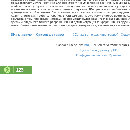
предоставляет услуги хостинга для форумов «Форум terijoki.spb.ru» или междунар
сообщений могут привести к вашему немедленному отключению от конференции, 
поставлен в известность, если мы сочтём это нужным. IP-адреса всех сообщений 
проведения такой политики. Вы соглашаетесь с тем, что администраторы форумов «
удалить, отредактировать, перенести или закрыть любую тему в любое время по с
согласны с тем, что введённая вами информация будет храниться в базе данных. 
третьим лицам без вашего разрешения, ни администрация конференции «Форум terij
может быть ответственна за действия хакеров, которые могут привести к несанкци
На главную
Список форумов
Связаться с администрацией
Удал
Создано на основе
phpBB
® Forum Software © phpBB
Русская поддержка phpBB
Конфиденциальность
|
Правила
126