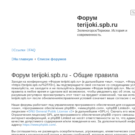
Форум
terijoki.spb.ru
Зеленогорск/Териоки. История и
современность.
Ссылки
FAQ
На главную
Список форумов
Форум terijoki.spb.ru - Общие правила
Заходя на конференцию «Форум terijoki.spb.ru» (в дальнейшем «мы», «наш», «Форум 
«https://terijoki.spb.ru/%2F/f3»), вы подтверждаете своё согласие со следующими у
пожалуйста, не заходите и не пользуйтесь форумами «Форум terijoki.spb.ru». Мы о
правила в любое время и сделаем всё возможное, чтобы уведомить вас об этом, о
разумным регулярно просматривать этот текст на предмет изменений, так как ис
terijoki.spb.ru» после обновления/исправления условий означает ваше согласие с н
Наши форумы работают под управлением программного обеспечения для создани
«они», «программное обеспечение phpBB», «www.phpbb.com», «phpBB Limited», «
лицензии «
GNU General Public License v2
» (в дальнейшем «GPL»). Скачать его мо
Ограничения лицензии GPL для программного обеспечения phpBB строго связаны 
интернет-конференций, и phpBB Limited не несёт ответственности за то, что адм
качестве допустимого содержания и/или поведения в них. За дополнительной ин
адресу
https://www.phpbb.com/
.
Вы соглашаетесь не размещать оскорбительных, угрожающих, клеветнических со
призывов к национальной розни и прочих сообщений, которые могут нарушить зак