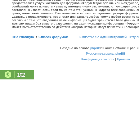
предоставляет услуги хостинга для форумов «Форум terijoki.spb.ru» или междунар
сообщений могут привести к вашему немедленному отключению от конференции, 
поставлен в известность, если мы сочтём это нужным. IP-адреса всех сообщений 
проведения такой политики. Вы соглашаетесь с тем, что администраторы форумов «
удалить, отредактировать, перенести или закрыть любую тему в любое время по с
согласны с тем, что введённая вами информация будет храниться в базе данных. 
третьим лицам без вашего разрешения, ни администрация конференции «Форум terij
может быть ответственна за действия хакеров, которые могут привести к несанкци
На главную
Список форумов
Связаться с администрацией
Удал
Создано на основе
phpBB
® Forum Software © phpBB
Русская поддержка phpBB
Конфиденциальность
|
Правила
102