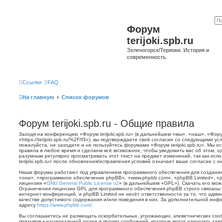
Форум
terijoki.spb.ru
Зеленогорск/Териоки. История и
современность.
Ссылки
FAQ
На главную
Список форумов
Форум terijoki.spb.ru - Общие правила
Заходя на конференцию «Форум terijoki.spb.ru» (в дальнейшем «мы», «наш», «Форум 
«https://terijoki.spb.ru/%2F/f3»), вы подтверждаете своё согласие со следующими у
пожалуйста, не заходите и не пользуйтесь форумами «Форум terijoki.spb.ru». Мы о
правила в любое время и сделаем всё возможное, чтобы уведомить вас об этом, о
разумным регулярно просматривать этот текст на предмет изменений, так как ис
terijoki.spb.ru» после обновления/исправления условий означает ваше согласие с н
Наши форумы работают под управлением программного обеспечения для создани
«они», «программное обеспечение phpBB», «www.phpbb.com», «phpBB Limited», «
лицензии «
GNU General Public License v2
» (в дальнейшем «GPL»). Скачать его мо
Ограничения лицензии GPL для программного обеспечения phpBB строго связаны 
интернет-конференций, и phpBB Limited не несёт ответственности за то, что адм
качестве допустимого содержания и/или поведения в них. За дополнительной ин
адресу
https://www.phpbb.com/
.
Вы соглашаетесь не размещать оскорбительных, угрожающих, клеветнических со
призывов к национальной розни и прочих сообщений, которые могут нарушить зак