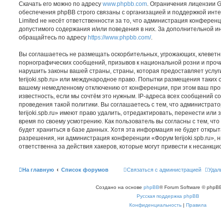
Скачать его можно по адресу
www.phpbb.com
. Ограничения лицензии 
обеспечения phpBB строго связаны с организацией и поддержкой инт
Limited не несёт ответственности за то, что администрация конферен
допустимого содержания и/или поведения в них. За дополнительной 
обращайтесь по адресу
https://www.phpbb.com/
.
Вы соглашаетесь не размещать оскорбительных, угрожающих, клеветн
порнографических сообщений, призывов к национальной розни и проч
нарушить законы вашей страны, страны, которая предоставляет услуг
terijoki.spb.ru» или международное право. Попытки размещения таких 
вашему немедленному отключению от конференции, при этом ваш про
известность, если мы сочтём это нужным. IP-адреса всех сообщений 
проведения такой политики. Вы соглашаетесь с тем, что администра
terijoki.spb.ru» имеют право удалить, отредактировать, перенести или
время по своему усмотрению. Как пользователь вы согласны с тем, ч
будет храниться в базе данных. Хотя эта информация не будет откры
разрешения, ни администрация конференции «Форум terijoki.spb.ru», н
ответственна за действия хакеров, которые могут привести к несанкци
На главную
Список форумов
Связаться с администрацией
Удал
Создано на основе
phpBB
® Forum Software © phpBB
Русская поддержка phpBB
Конфиденциальность
|
Правила