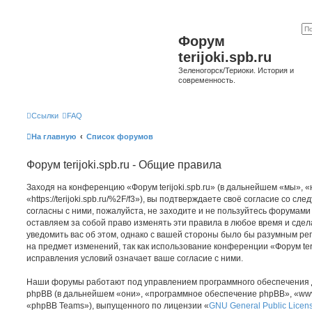
Форум
terijoki.spb.ru
Зеленогорск/Териоки. История и
современность.
Ссылки
FAQ
На главную
Список форумов
Форум terijoki.spb.ru - Общие правила
Заходя на конференцию «Форум terijoki.spb.ru» (в дальнейшем «мы», «на
«https://terijoki.spb.ru/%2F/f3»), вы подтверждаете своё согласие со с
согласны с ними, пожалуйста, не заходите и не пользуйтесь форумами «
оставляем за собой право изменять эти правила в любое время и сдел
уведомить вас об этом, однако с вашей стороны было бы разумным рег
на предмет изменений, так как использование конференции «Форум teri
исправления условий означает ваше согласие с ними.
Наши форумы работают под управлением программного обеспечения 
phpBB (в дальнейшем «они», «программное обеспечение phpBB», «www
«phpBB Teams»), выпущенного по лицензии «
GNU General Public Licen