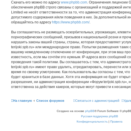
Скачать его можно по адресу
www.phpbb.com
. Ограничения лицензии 
обеспечения phpBB строго связаны с организацией и поддержкой инт
Limited не несёт ответственности за то, что администрация конферен
допустимого содержания и/или поведения в них. За дополнительной 
обращайтесь по адресу
https://www.phpbb.com/
.
Вы соглашаетесь не размещать оскорбительных, угрожающих, клеветн
порнографических сообщений, призывов к национальной розни и проч
нарушить законы вашей страны, страны, которая предоставляет услуг
terijoki.spb.ru» или международное право. Попытки размещения таких 
вашему немедленному отключению от конференции, при этом ваш про
известность, если мы сочтём это нужным. IP-адреса всех сообщений 
проведения такой политики. Вы соглашаетесь с тем, что администра
terijoki.spb.ru» имеют право удалить, отредактировать, перенести или
время по своему усмотрению. Как пользователь вы согласны с тем, ч
будет храниться в базе данных. Хотя эта информация не будет откры
разрешения, ни администрация конференции «Форум terijoki.spb.ru», н
ответственна за действия хакеров, которые могут привести к несанкци
На главную
Список форумов
Связаться с администрацией
Удал
Создано на основе
phpBB
® Forum Software © phpBB
Русская поддержка phpBB
Конфиденциальность
|
Правила