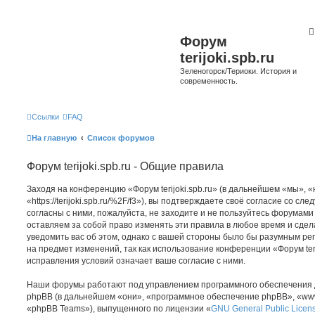
Форум
terijoki.spb.ru
Зеленогорск/Териоки. История и
современность.
Ссылки
FAQ
На главную
Список форумов
Форум terijoki.spb.ru - Общие правила
Заходя на конференцию «Форум terijoki.spb.ru» (в дальнейшем «мы», «на
«https://terijoki.spb.ru/%2F/f3»), вы подтверждаете своё согласие со с
согласны с ними, пожалуйста, не заходите и не пользуйтесь форумами «
оставляем за собой право изменять эти правила в любое время и сдел
уведомить вас об этом, однако с вашей стороны было бы разумным рег
на предмет изменений, так как использование конференции «Форум teri
исправления условий означает ваше согласие с ними.
Наши форумы работают под управлением программного обеспечения 
phpBB (в дальнейшем «они», «программное обеспечение phpBB», «www
«phpBB Teams»), выпущенного по лицензии «
GNU General Public Licen