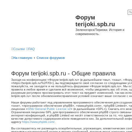
Форум
terijoki.spb.ru
Зеленогорск/Териоки. История и
современность.
Ссылки
FAQ
На главную
Список форумов
Форум terijoki.spb.ru - Общие правила
Заходя на конференцию «Форум terijoki.spb.ru» (в дальнейшем «мы», «наш», «Форум 
«https://terijoki.spb.ru/%2F/f3»), вы подтверждаете своё согласие со следующими у
пожалуйста, не заходите и не пользуйтесь форумами «Форум terijoki.spb.ru». Мы о
правила в любое время и сделаем всё возможное, чтобы уведомить вас об этом, о
разумным регулярно просматривать этот текст на предмет изменений, так как ис
terijoki.spb.ru» после обновления/исправления условий означает ваше согласие с н
Наши форумы работают под управлением программного обеспечения для создани
«они», «программное обеспечение phpBB», «www.phpbb.com», «phpBB Limited», «
лицензии «
GNU General Public License v2
» (в дальнейшем «GPL»). Скачать его мо
Ограничения лицензии GPL для программного обеспечения phpBB строго связаны 
интернет-конференций, и phpBB Limited не несёт ответственности за то, что адм
качестве допустимого содержания и/или поведения в них. За дополнительной ин
адресу
https://www.phpbb.com/
.
Вы соглашаетесь не размещать оскорбительных, угрожающих, клеветнических со
призывов к национальной розни и прочих сообщений, которые могут нарушить зак