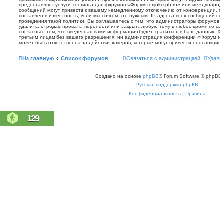
предоставляет услуги хостинга для форумов «Форум terijoki.spb.ru» или междунар
сообщений могут привести к вашему немедленному отключению от конференции, 
поставлен в известность, если мы сочтём это нужным. IP-адреса всех сообщений 
проведения такой политики. Вы соглашаетесь с тем, что администраторы форумов «
удалить, отредактировать, перенести или закрыть любую тему в любое время по с
согласны с тем, что введённая вами информация будет храниться в базе данных. 
третьим лицам без вашего разрешения, ни администрация конференции «Форум terij
может быть ответственна за действия хакеров, которые могут привести к несанкци
На главную
Список форумов
Связаться с администрацией
Удал
Создано на основе
phpBB
® Forum Software © phpBB
Русская поддержка phpBB
Конфиденциальность
|
Правила
129