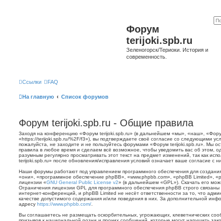
Форум
terijoki.spb.ru
Зеленогорск/Териоки. История и
современность.
Ссылки
FAQ
На главную
Список форумов
Форум terijoki.spb.ru - Общие правила
Заходя на конференцию «Форум terijoki.spb.ru» (в дальнейшем «мы», «наш», «Форум 
«https://terijoki.spb.ru/%2F/f3»), вы подтверждаете своё согласие со следующими у
пожалуйста, не заходите и не пользуйтесь форумами «Форум terijoki.spb.ru». Мы о
правила в любое время и сделаем всё возможное, чтобы уведомить вас об этом, о
разумным регулярно просматривать этот текст на предмет изменений, так как ис
terijoki.spb.ru» после обновления/исправления условий означает ваше согласие с н
Наши форумы работают под управлением программного обеспечения для создани
«они», «программное обеспечение phpBB», «www.phpbb.com», «phpBB Limited», «
лицензии «
GNU General Public License v2
» (в дальнейшем «GPL»). Скачать его мо
Ограничения лицензии GPL для программного обеспечения phpBB строго связаны 
интернет-конференций, и phpBB Limited не несёт ответственности за то, что адм
качестве допустимого содержания и/или поведения в них. За дополнительной ин
адресу
https://www.phpbb.com/
.
Вы соглашаетесь не размещать оскорбительных, угрожающих, клеветнических со
призывов к национальной розни и прочих сообщений, которые могут нарушить зак