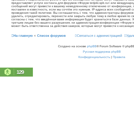
предоставляет услуги хостинга для форумов «Форум terijoki.spb.ru» или междунар
сообщений могут привести к вашему немедленному отключению от конференции, 
поставлен в известность, если мы сочтём это нужным. IP-адреса всех сообщений 
проведения такой политики. Вы соглашаетесь с тем, что администраторы форумов «
удалить, отредактировать, перенести или закрыть любую тему в любое время по с
согласны с тем, что введённая вами информация будет храниться в базе данных. 
третьим лицам без вашего разрешения, ни администрация конференции «Форум terij
может быть ответственна за действия хакеров, которые могут привести к несанкци
На главную
Список форумов
Связаться с администрацией
Удал
Создано на основе
phpBB
® Forum Software © phpBB
Русская поддержка phpBB
Конфиденциальность
|
Правила
129