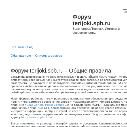
Форум
terijoki.spb.ru
Зеленогорск/Териоки. История и
современность.
Ссылки
FAQ
На главную
Список форумов
Форум terijoki.spb.ru - Общие правила
Заходя на конференцию «Форум terijoki.spb.ru» (в дальнейшем «мы», «наш», «Форум 
«https://terijoki.spb.ru/%2F/f3»), вы подтверждаете своё согласие со следующими у
пожалуйста, не заходите и не пользуйтесь форумами «Форум terijoki.spb.ru». Мы о
правила в любое время и сделаем всё возможное, чтобы уведомить вас об этом, о
разумным регулярно просматривать этот текст на предмет изменений, так как ис
terijoki.spb.ru» после обновления/исправления условий означает ваше согласие с н
Наши форумы работают под управлением программного обеспечения для создани
«они», «программное обеспечение phpBB», «www.phpbb.com», «phpBB Limited», «
лицензии «
GNU General Public License v2
» (в дальнейшем «GPL»). Скачать его мо
Ограничения лицензии GPL для программного обеспечения phpBB строго связаны 
интернет-конференций, и phpBB Limited не несёт ответственности за то, что адм
качестве допустимого содержания и/или поведения в них. За дополнительной ин
адресу
https://www.phpbb.com/
.
Вы соглашаетесь не размещать оскорбительных, угрожающих, клеветнических со
призывов к национальной розни и прочих сообщений, которые могут нарушить зак