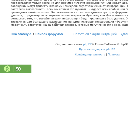
предоставляет услуги хостинга для форумов «Форум terijoki.spb.ru» или междунар
сообщений могут привести к вашему немедленному отключению от конференции, 
поставлен в известность, если мы сочтём это нужным. IP-адреса всех сообщений 
проведения такой политики. Вы соглашаетесь с тем, что администраторы форумов «
удалить, отредактировать, перенести или закрыть любую тему в любое время по с
согласны с тем, что введённая вами информация будет храниться в базе данных. 
третьим лицам без вашего разрешения, ни администрация конференции «Форум terij
может быть ответственна за действия хакеров, которые могут привести к несанкци
На главную
Список форумов
Связаться с администрацией
Удал
Создано на основе
phpBB
® Forum Software © phpBB
Русская поддержка phpBB
Конфиденциальность
|
Правила
90