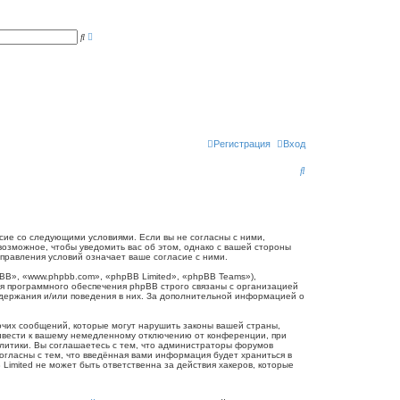
Р
П
а
о
с
и
ш
с
и
к
р
е
н
н
ы
й
п
Регистрация
Вход
о
и
П
с
к
о
и
с
огласие со следующими условиями. Если вы не согласны с ними,
 возможное, чтобы уведомить вас об этом, однако с вашей стороны
к
справления условий означает ваше согласие с ними.
B», «www.phpbb.com», «phpBB Limited», «phpBB Teams»),
я программного обеспечения phpBB строго связаны с организацией
одержания и/или поведения в них. За дополнительной информацией о
очих сообщений, которые могут нарушить законы вашей страны,
привести к вашему немедленному отключению от конференции, при
олитики. Вы соглашаетесь с тем, что администраторы форумов
согласны с тем, что введённая вами информация будет храниться в
Limited не может быть ответственна за действия хакеров, которые