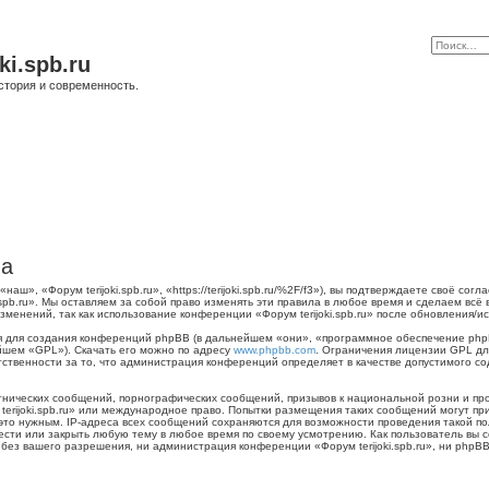
ki.spb.ru
стория и современность.
ла
наш», «Форум terijoki.spb.ru», «https://terijoki.spb.ru/%2F/f3»), вы подтверждаете своё с
.spb.ru». Мы оставляем за собой право изменять эти правила в любое время и сделаем всё
менений, так как использование конференции «Форум terijoki.spb.ru» после обновления/и
для создания конференций phpBB (в дальнейшем «они», «программное обеспечение phpB
йшем «GPL»). Скачать его можно по адресу
www.phpbb.com
. Ограничения лицензии GPL дл
тственности за то, что администрация конференций определяет в качестве допустимого с
нических сообщений, порнографических сообщений, призывов к национальной розни и пр
 terijoki.spb.ru» или международное право. Попытки размещения таких сообщений могут 
 это нужным. IP-адреса всех сообщений сохраняются для возможности проведения такой п
енести или закрыть любую тему в любое время по своему усмотрению. Как пользователь вы 
ез вашего разрешения, ни администрация конференции «Форум terijoki.spb.ru», ни phpBB 