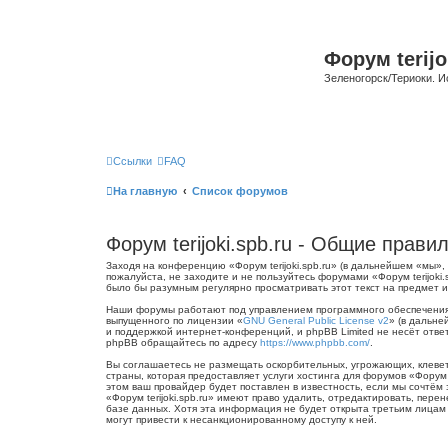
Форум terijo
Зеленогорск/Териоки. И
Ссылки
FAQ
На главную
Список форумов
Форум terijoki.spb.ru - Общие прави
Заходя на конференцию «Форум terijoki.spb.ru» (в дальнейшем «мы», «
пожалуйста, не заходите и не пользуйтесь форумами «Форум terijoki
было бы разумным регулярно просматривать этот текст на предмет из
Наши форумы работают под управлением программного обеспечения 
выпущенного по лицензии «
GNU General Public License v2
» (в дальне
и поддержкой интернет-конференций, и phpBB Limited не несёт отве
phpBB обращайтесь по адресу
https://www.phpbb.com/
.
Вы соглашаетесь не размещать оскорбительных, угрожающих, клевет
страны, которая предоставляет услуги хостинга для форумов «Форум
этом ваш провайдер будет поставлен в известность, если мы сочтём
«Форум terijoki.spb.ru» имеют право удалить, отредактировать, пер
базе данных. Хотя эта информация не будет открыта третьим лицам б
могут привести к несанкционированному доступу к ней.