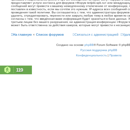
предоставляет услуги хостинга для форумов «Форум terijoki.spb.ru» или междунар
сообщений могут привести к вашему немедленному отключению от конференции, 
поставлен в известность, если мы сочтём это нужным. IP-адреса всех сообщений 
проведения такой политики. Вы соглашаетесь с тем, что администраторы форумов «
удалить, отредактировать, перенести или закрыть любую тему в любое время по с
согласны с тем, что введённая вами информация будет храниться в базе данных. 
третьим лицам без вашего разрешения, ни администрация конференции «Форум terij
может быть ответственна за действия хакеров, которые могут привести к несанкци
На главную
Список форумов
Связаться с администрацией
Удал
Создано на основе
phpBB
® Forum Software © phpBB
Русская поддержка phpBB
Конфиденциальность
|
Правила
119