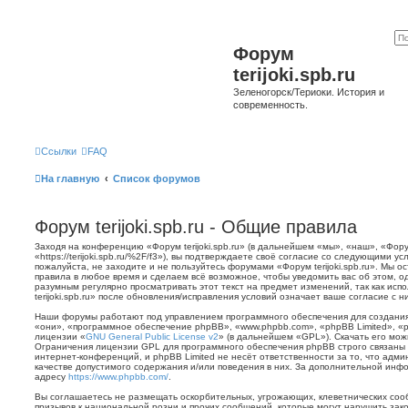
Форум
terijoki.spb.ru
Зеленогорск/Териоки. История и
современность.
Ссылки
FAQ
На главную
Список форумов
Форум terijoki.spb.ru - Общие правила
Заходя на конференцию «Форум terijoki.spb.ru» (в дальнейшем «мы», «наш», «Форум 
«https://terijoki.spb.ru/%2F/f3»), вы подтверждаете своё согласие со следующими у
пожалуйста, не заходите и не пользуйтесь форумами «Форум terijoki.spb.ru». Мы о
правила в любое время и сделаем всё возможное, чтобы уведомить вас об этом, о
разумным регулярно просматривать этот текст на предмет изменений, так как ис
terijoki.spb.ru» после обновления/исправления условий означает ваше согласие с н
Наши форумы работают под управлением программного обеспечения для создани
«они», «программное обеспечение phpBB», «www.phpbb.com», «phpBB Limited», «
лицензии «
GNU General Public License v2
» (в дальнейшем «GPL»). Скачать его мо
Ограничения лицензии GPL для программного обеспечения phpBB строго связаны 
интернет-конференций, и phpBB Limited не несёт ответственности за то, что адм
качестве допустимого содержания и/или поведения в них. За дополнительной ин
адресу
https://www.phpbb.com/
.
Вы соглашаетесь не размещать оскорбительных, угрожающих, клеветнических со
призывов к национальной розни и прочих сообщений, которые могут нарушить зак