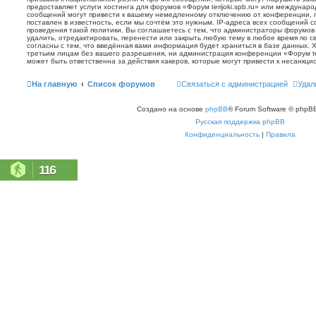
предоставляет услуги хостинга для форумов «Форум terijoki.spb.ru» или междунар
сообщений могут привести к вашему немедленному отключению от конференции, 
поставлен в известность, если мы сочтём это нужным. IP-адреса всех сообщений 
проведения такой политики. Вы соглашаетесь с тем, что администраторы форумов «
удалить, отредактировать, перенести или закрыть любую тему в любое время по с
согласны с тем, что введённая вами информация будет храниться в базе данных. 
третьим лицам без вашего разрешения, ни администрация конференции «Форум terij
может быть ответственна за действия хакеров, которые могут привести к несанкци
На главную
Список форумов
Связаться с администрацией
Удал
Создано на основе
phpBB
® Forum Software © phpBB
Русская поддержка phpBB
Конфиденциальность
|
Правила
116