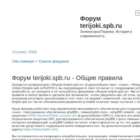
Форум
terijoki.spb.ru
Зеленогорск/Териоки. История и
современность.
Ссылки
FAQ
На главную
Список форумов
Форум terijoki.spb.ru - Общие правила
Заходя на конференцию «Форум terijoki.spb.ru» (в дальнейшем «мы», «наш», «Форум 
«https://terijoki.spb.ru/%2F/f3»), вы подтверждаете своё согласие со следующими у
пожалуйста, не заходите и не пользуйтесь форумами «Форум terijoki.spb.ru». Мы о
правила в любое время и сделаем всё возможное, чтобы уведомить вас об этом, о
разумным регулярно просматривать этот текст на предмет изменений, так как ис
terijoki.spb.ru» после обновления/исправления условий означает ваше согласие с н
Наши форумы работают под управлением программного обеспечения для создани
«они», «программное обеспечение phpBB», «www.phpbb.com», «phpBB Limited», «
лицензии «
GNU General Public License v2
» (в дальнейшем «GPL»). Скачать его мо
Ограничения лицензии GPL для программного обеспечения phpBB строго связаны 
интернет-конференций, и phpBB Limited не несёт ответственности за то, что адм
качестве допустимого содержания и/или поведения в них. За дополнительной ин
адресу
https://www.phpbb.com/
.
Вы соглашаетесь не размещать оскорбительных, угрожающих, клеветнических со
призывов к национальной розни и прочих сообщений, которые могут нарушить зак