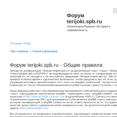
Форум
terijoki.spb.ru
Зеленогорск/Териоки. История и
современность.
Ссылки
FAQ
На главную
Список форумов
Форум terijoki.spb.ru - Общие правила
Заходя на конференцию «Форум terijoki.spb.ru» (в дальнейшем «мы», «наш», «Форум 
«https://terijoki.spb.ru/%2F/f3»), вы подтверждаете своё согласие со следующими у
пожалуйста, не заходите и не пользуйтесь форумами «Форум terijoki.spb.ru». Мы о
правила в любое время и сделаем всё возможное, чтобы уведомить вас об этом, о
разумным регулярно просматривать этот текст на предмет изменений, так как ис
terijoki.spb.ru» после обновления/исправления условий означает ваше согласие с н
Наши форумы работают под управлением программного обеспечения для создани
«они», «программное обеспечение phpBB», «www.phpbb.com», «phpBB Limited», «
лицензии «
GNU General Public License v2
» (в дальнейшем «GPL»). Скачать его мо
Ограничения лицензии GPL для программного обеспечения phpBB строго связаны 
интернет-конференций, и phpBB Limited не несёт ответственности за то, что адм
качестве допустимого содержания и/или поведения в них. За дополнительной ин
адресу
https://www.phpbb.com/
.
Вы соглашаетесь не размещать оскорбительных, угрожающих, клеветнических со
призывов к национальной розни и прочих сообщений, которые могут нарушить зак