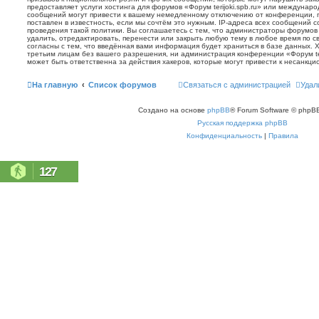
предоставляет услуги хостинга для форумов «Форум terijoki.spb.ru» или междунар
сообщений могут привести к вашему немедленному отключению от конференции, 
поставлен в известность, если мы сочтём это нужным. IP-адреса всех сообщений 
проведения такой политики. Вы соглашаетесь с тем, что администраторы форумов «
удалить, отредактировать, перенести или закрыть любую тему в любое время по с
согласны с тем, что введённая вами информация будет храниться в базе данных. 
третьим лицам без вашего разрешения, ни администрация конференции «Форум terij
может быть ответственна за действия хакеров, которые могут привести к несанкци
На главную
Список форумов
Связаться с администрацией
Удал
Создано на основе
phpBB
® Forum Software © phpBB
Русская поддержка phpBB
Конфиденциальность
|
Правила
127