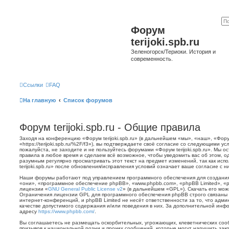
Форум
terijoki.spb.ru
Зеленогорск/Териоки. История и
современность.
Ссылки
FAQ
На главную
Список форумов
Форум terijoki.spb.ru - Общие правила
Заходя на конференцию «Форум terijoki.spb.ru» (в дальнейшем «мы», «наш», «Форум 
«https://terijoki.spb.ru/%2F/f3»), вы подтверждаете своё согласие со следующими у
пожалуйста, не заходите и не пользуйтесь форумами «Форум terijoki.spb.ru». Мы о
правила в любое время и сделаем всё возможное, чтобы уведомить вас об этом, о
разумным регулярно просматривать этот текст на предмет изменений, так как ис
terijoki.spb.ru» после обновления/исправления условий означает ваше согласие с н
Наши форумы работают под управлением программного обеспечения для создани
«они», «программное обеспечение phpBB», «www.phpbb.com», «phpBB Limited», «
лицензии «
GNU General Public License v2
» (в дальнейшем «GPL»). Скачать его мо
Ограничения лицензии GPL для программного обеспечения phpBB строго связаны 
интернет-конференций, и phpBB Limited не несёт ответственности за то, что адм
качестве допустимого содержания и/или поведения в них. За дополнительной ин
адресу
https://www.phpbb.com/
.
Вы соглашаетесь не размещать оскорбительных, угрожающих, клеветнических со
призывов к национальной розни и прочих сообщений, которые могут нарушить зак