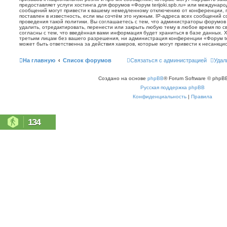
предоставляет услуги хостинга для форумов «Форум terijoki.spb.ru» или междунар
сообщений могут привести к вашему немедленному отключению от конференции, 
поставлен в известность, если мы сочтём это нужным. IP-адреса всех сообщений 
проведения такой политики. Вы соглашаетесь с тем, что администраторы форумов «
удалить, отредактировать, перенести или закрыть любую тему в любое время по с
согласны с тем, что введённая вами информация будет храниться в базе данных. 
третьим лицам без вашего разрешения, ни администрация конференции «Форум terij
может быть ответственна за действия хакеров, которые могут привести к несанкци
На главную
Список форумов
Связаться с администрацией
Удал
Создано на основе
phpBB
® Forum Software © phpBB
Русская поддержка phpBB
Конфиденциальность
|
Правила
134