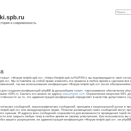
ki.spb.ru
стория и современность.
ла
наш», «Форум terijoki.spb.ru», «https://terijoki.spb.ru/%2F/f3»), вы подтверждаете своё с
.spb.ru». Мы оставляем за собой право изменять эти правила в любое время и сделаем всё
менений, так как использование конференции «Форум terijoki.spb.ru» после обновления/и
для создания конференций phpBB (в дальнейшем «они», «программное обеспечение phpB
йшем «GPL»). Скачать его можно по адресу
www.phpbb.com
. Ограничения лицензии GPL дл
тственности за то, что администрация конференций определяет в качестве допустимого с
нических сообщений, порнографических сообщений, призывов к национальной розни и пр
 terijoki.spb.ru» или международное право. Попытки размещения таких сообщений могут 
 это нужным. IP-адреса всех сообщений сохраняются для возможности проведения такой п
енести или закрыть любую тему в любое время по своему усмотрению. Как пользователь вы 
ез вашего разрешения, ни администрация конференции «Форум terijoki.spb.ru», ни phpBB 