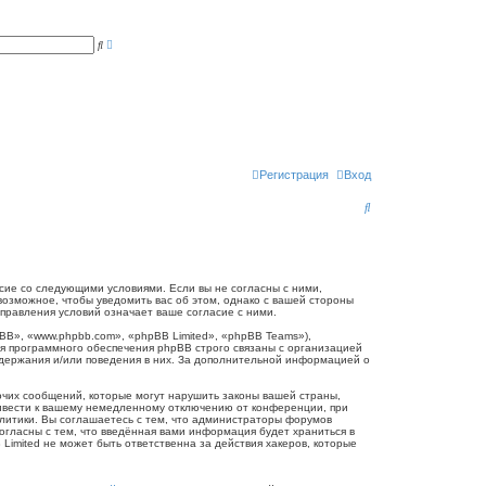
Р
П
а
о
с
и
ш
с
и
к
р
е
н
н
ы
й
п
Регистрация
Вход
о
и
П
с
к
о
и
с
огласие со следующими условиями. Если вы не согласны с ними,
 возможное, чтобы уведомить вас об этом, однако с вашей стороны
к
справления условий означает ваше согласие с ними.
B», «www.phpbb.com», «phpBB Limited», «phpBB Teams»),
я программного обеспечения phpBB строго связаны с организацией
одержания и/или поведения в них. За дополнительной информацией о
очих сообщений, которые могут нарушить законы вашей страны,
привести к вашему немедленному отключению от конференции, при
олитики. Вы соглашаетесь с тем, что администраторы форумов
согласны с тем, что введённая вами информация будет храниться в
Limited не может быть ответственна за действия хакеров, которые