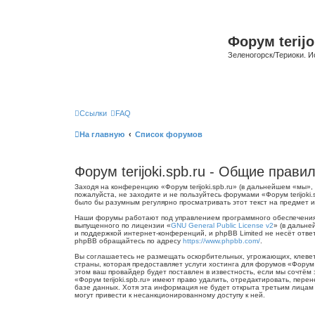
Форум terijo
Зеленогорск/Териоки. И
Ссылки
FAQ
На главную
Список форумов
Форум terijoki.spb.ru - Общие прави
Заходя на конференцию «Форум terijoki.spb.ru» (в дальнейшем «мы», «
пожалуйста, не заходите и не пользуйтесь форумами «Форум terijoki
было бы разумным регулярно просматривать этот текст на предмет из
Наши форумы работают под управлением программного обеспечения 
выпущенного по лицензии «
GNU General Public License v2
» (в дальне
и поддержкой интернет-конференций, и phpBB Limited не несёт отве
phpBB обращайтесь по адресу
https://www.phpbb.com/
.
Вы соглашаетесь не размещать оскорбительных, угрожающих, клевет
страны, которая предоставляет услуги хостинга для форумов «Форум
этом ваш провайдер будет поставлен в известность, если мы сочтём
«Форум terijoki.spb.ru» имеют право удалить, отредактировать, пер
базе данных. Хотя эта информация не будет открыта третьим лицам б
могут привести к несанкционированному доступу к ней.