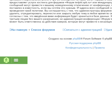
предоставляет услуги хостинга для форумов «Форум terijoki.spb.ru» или междунар
сообщений могут привести к вашему немедленному отключению от конференции, 
поставлен в известность, если мы сочтём это нужным. IP-адреса всех сообщений 
проведения такой политики. Вы соглашаетесь с тем, что администраторы форумов «
удалить, отредактировать, перенести или закрыть любую тему в любое время по с
согласны с тем, что введённая вами информация будет храниться в базе данных. 
третьим лицам без вашего разрешения, ни администрация конференции «Форум terij
может быть ответственна за действия хакеров, которые могут привести к несанкци
На главную
Список форумов
Связаться с администрацией
Удал
Создано на основе
phpBB
® Forum Software © phpBB
Русская поддержка phpBB
Конфиденциальность
|
Правила
88