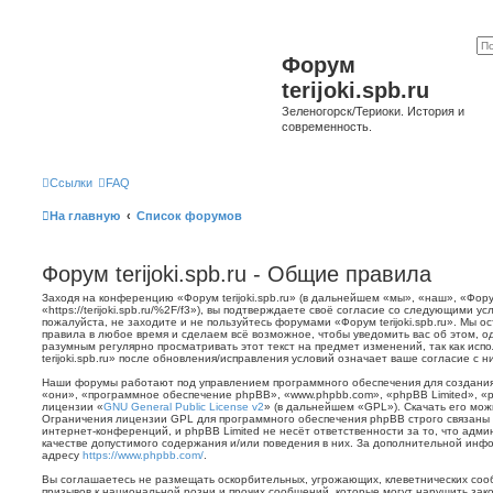
Форум
terijoki.spb.ru
Зеленогорск/Териоки. История и
современность.
Ссылки
FAQ
На главную
Список форумов
Форум terijoki.spb.ru - Общие правила
Заходя на конференцию «Форум terijoki.spb.ru» (в дальнейшем «мы», «наш», «Форум 
«https://terijoki.spb.ru/%2F/f3»), вы подтверждаете своё согласие со следующими у
пожалуйста, не заходите и не пользуйтесь форумами «Форум terijoki.spb.ru». Мы о
правила в любое время и сделаем всё возможное, чтобы уведомить вас об этом, о
разумным регулярно просматривать этот текст на предмет изменений, так как ис
terijoki.spb.ru» после обновления/исправления условий означает ваше согласие с н
Наши форумы работают под управлением программного обеспечения для создани
«они», «программное обеспечение phpBB», «www.phpbb.com», «phpBB Limited», «
лицензии «
GNU General Public License v2
» (в дальнейшем «GPL»). Скачать его мо
Ограничения лицензии GPL для программного обеспечения phpBB строго связаны 
интернет-конференций, и phpBB Limited не несёт ответственности за то, что адм
качестве допустимого содержания и/или поведения в них. За дополнительной ин
адресу
https://www.phpbb.com/
.
Вы соглашаетесь не размещать оскорбительных, угрожающих, клеветнических со
призывов к национальной розни и прочих сообщений, которые могут нарушить зак