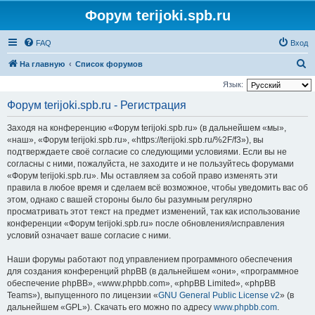
Форум terijoki.spb.ru
FAQ
Вход
П
На главную
Список форумов
о
Язык:
и
Форум terijoki.spb.ru - Регистрация
с
Заходя на конференцию «Форум terijoki.spb.ru» (в дальнейшем «мы»,
к
«наш», «Форум terijoki.spb.ru», «https://terijoki.spb.ru/%2F/f3»), вы
подтверждаете своё согласие со следующими условиями. Если вы не
согласны с ними, пожалуйста, не заходите и не пользуйтесь форумами
«Форум terijoki.spb.ru». Мы оставляем за собой право изменять эти
правила в любое время и сделаем всё возможное, чтобы уведомить вас об
этом, однако с вашей стороны было бы разумным регулярно
просматривать этот текст на предмет изменений, так как использование
конференции «Форум terijoki.spb.ru» после обновления/исправления
условий означает ваше согласие с ними.
Наши форумы работают под управлением программного обеспечения
для создания конференций phpBB (в дальнейшем «они», «программное
обеспечение phpBB», «www.phpbb.com», «phpBB Limited», «phpBB
Teams»), выпущенного по лицензии «
GNU General Public License v2
» (в
дальнейшем «GPL»). Скачать его можно по адресу
www.phpbb.com
.