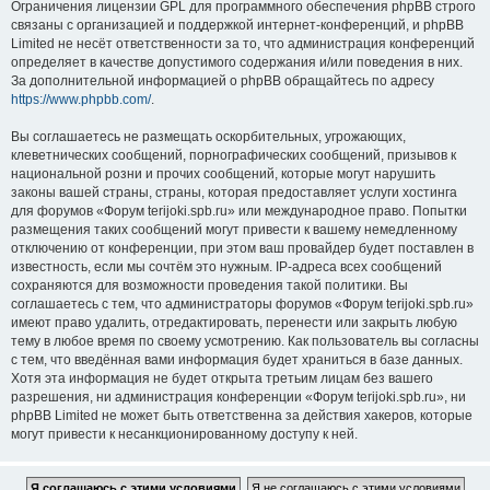
Ограничения лицензии GPL для программного обеспечения phpBB строго
связаны с организацией и поддержкой интернет-конференций, и phpBB
Limited не несёт ответственности за то, что администрация конференций
определяет в качестве допустимого содержания и/или поведения в них.
За дополнительной информацией о phpBB обращайтесь по адресу
https://www.phpbb.com/
.
Вы соглашаетесь не размещать оскорбительных, угрожающих,
клеветнических сообщений, порнографических сообщений, призывов к
национальной розни и прочих сообщений, которые могут нарушить
законы вашей страны, страны, которая предоставляет услуги хостинга
для форумов «Форум terijoki.spb.ru» или международное право. Попытки
размещения таких сообщений могут привести к вашему немедленному
отключению от конференции, при этом ваш провайдер будет поставлен в
известность, если мы сочтём это нужным. IP-адреса всех сообщений
сохраняются для возможности проведения такой политики. Вы
соглашаетесь с тем, что администраторы форумов «Форум terijoki.spb.ru»
имеют право удалить, отредактировать, перенести или закрыть любую
тему в любое время по своему усмотрению. Как пользователь вы согласны
с тем, что введённая вами информация будет храниться в базе данных.
Хотя эта информация не будет открыта третьим лицам без вашего
разрешения, ни администрация конференции «Форум terijoki.spb.ru», ни
phpBB Limited не может быть ответственна за действия хакеров, которые
могут привести к несанкционированному доступу к ней.