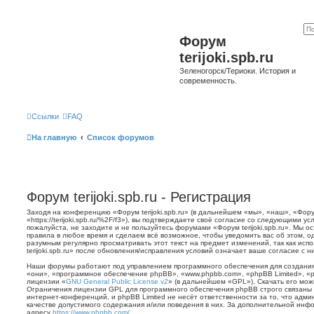
Форум
terijoki.spb.ru
Зеленогорск/Териоки. История и
современность.
Ссылки
FAQ
На главную
Список форумов
Форум terijoki.spb.ru - Регистрация
Заходя на конференцию «Форум terijoki.spb.ru» (в дальнейшем «мы», «наш», «Форум 
«https://terijoki.spb.ru/%2F/f3»), вы подтверждаете своё согласие со следующими у
пожалуйста, не заходите и не пользуйтесь форумами «Форум terijoki.spb.ru». Мы о
правила в любое время и сделаем всё возможное, чтобы уведомить вас об этом, о
разумным регулярно просматривать этот текст на предмет изменений, так как ис
terijoki.spb.ru» после обновления/исправления условий означает ваше согласие с н
Наши форумы работают под управлением программного обеспечения для создани
«они», «программное обеспечение phpBB», «www.phpbb.com», «phpBB Limited», «
лицензии «
GNU General Public License v2
» (в дальнейшем «GPL»). Скачать его мо
Ограничения лицензии GPL для программного обеспечения phpBB строго связаны 
интернет-конференций, и phpBB Limited не несёт ответственности за то, что адм
качестве допустимого содержания и/или поведения в них. За дополнительной ин
адресу
https://www.phpbb.com/
.