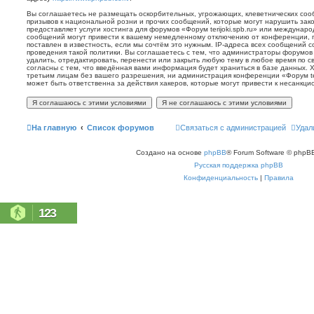
Вы соглашаетесь не размещать оскорбительных, угрожающих, клеветнических со
призывов к национальной розни и прочих сообщений, которые могут нарушить зак
предоставляет услуги хостинга для форумов «Форум terijoki.spb.ru» или междунар
сообщений могут привести к вашему немедленному отключению от конференции, 
поставлен в известность, если мы сочтём это нужным. IP-адреса всех сообщений 
проведения такой политики. Вы соглашаетесь с тем, что администраторы форумов «
удалить, отредактировать, перенести или закрыть любую тему в любое время по с
согласны с тем, что введённая вами информация будет храниться в базе данных. 
третьим лицам без вашего разрешения, ни администрация конференции «Форум terij
может быть ответственна за действия хакеров, которые могут привести к несанкци
На главную
Список форумов
Связаться с администрацией
Удал
Создано на основе
phpBB
® Forum Software © phpBB
Русская поддержка phpBB
Конфиденциальность
|
Правила
123