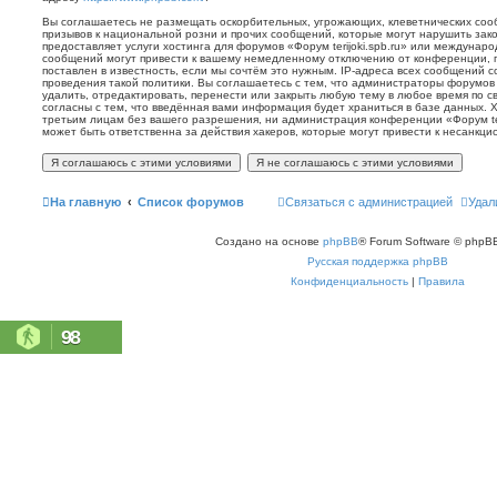
Вы соглашаетесь не размещать оскорбительных, угрожающих, клеветнических со
призывов к национальной розни и прочих сообщений, которые могут нарушить зак
предоставляет услуги хостинга для форумов «Форум terijoki.spb.ru» или междунар
сообщений могут привести к вашему немедленному отключению от конференции, 
поставлен в известность, если мы сочтём это нужным. IP-адреса всех сообщений 
проведения такой политики. Вы соглашаетесь с тем, что администраторы форумов «
удалить, отредактировать, перенести или закрыть любую тему в любое время по с
согласны с тем, что введённая вами информация будет храниться в базе данных. 
третьим лицам без вашего разрешения, ни администрация конференции «Форум terij
может быть ответственна за действия хакеров, которые могут привести к несанкци
На главную
Список форумов
Связаться с администрацией
Удал
Создано на основе
phpBB
® Forum Software © phpBB
Русская поддержка phpBB
Конфиденциальность
|
Правила
98