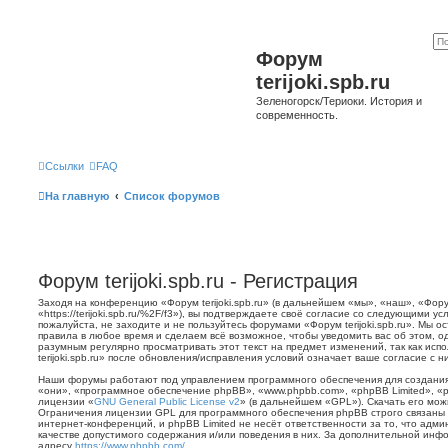
Форум
terijoki.spb.ru
Зеленогорск/Териоки. История и
современность.
Ссылки
FAQ
На главную
Список форумов
Форум terijoki.spb.ru - Регистрация
Заходя на конференцию «Форум terijoki.spb.ru» (в дальнейшем «мы», «наш», «Форум 
«https://terijoki.spb.ru/%2F/f3»), вы подтверждаете своё согласие со следующими у
пожалуйста, не заходите и не пользуйтесь форумами «Форум terijoki.spb.ru». Мы о
правила в любое время и сделаем всё возможное, чтобы уведомить вас об этом, о
разумным регулярно просматривать этот текст на предмет изменений, так как ис
terijoki.spb.ru» после обновления/исправления условий означает ваше согласие с н
Наши форумы работают под управлением программного обеспечения для создани
«они», «программное обеспечение phpBB», «www.phpbb.com», «phpBB Limited», «
лицензии «
GNU General Public License v2
» (в дальнейшем «GPL»). Скачать его мо
Ограничения лицензии GPL для программного обеспечения phpBB строго связаны 
интернет-конференций, и phpBB Limited не несёт ответственности за то, что адм
качестве допустимого содержания и/или поведения в них. За дополнительной ин
адресу
https://www.phpbb.com/
.