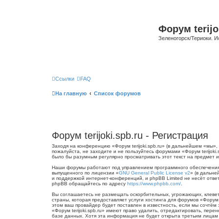
Форум terijo
Зеленогорск/Териоки. И
Ссылки
FAQ
На главную
Список форумов
Форум terijoki.spb.ru - Регистрация
Заходя на конференцию «Форум terijoki.spb.ru» (в дальнейшем «мы», «
пожалуйста, не заходите и не пользуйтесь форумами «Форум terijoki
было бы разумным регулярно просматривать этот текст на предмет из
Наши форумы работают под управлением программного обеспечения 
выпущенного по лицензии «
GNU General Public License v2
» (в дальне
и поддержкой интернет-конференций, и phpBB Limited не несёт отве
phpBB обращайтесь по адресу
https://www.phpbb.com/
.
Вы соглашаетесь не размещать оскорбительных, угрожающих, клевет
страны, которая предоставляет услуги хостинга для форумов «Форум
этом ваш провайдер будет поставлен в известность, если мы сочтём
«Форум terijoki.spb.ru» имеют право удалить, отредактировать, пер
базе данных. Хотя эта информация не будет открыта третьим лицам б