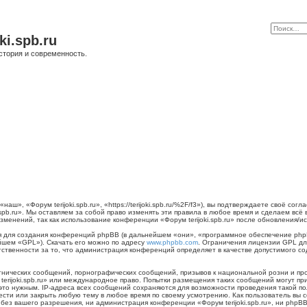
ki.spb.ru
стория и современность.
наш», «Форум terijoki.spb.ru», «https://terijoki.spb.ru/%2F/f3»), вы подтверждаете своё с
.spb.ru». Мы оставляем за собой право изменять эти правила в любое время и сделаем всё
менений, так как использование конференции «Форум terijoki.spb.ru» после обновления/и
для создания конференций phpBB (в дальнейшем «они», «программное обеспечение phpB
йшем «GPL»). Скачать его можно по адресу
www.phpbb.com
. Ограничения лицензии GPL дл
тственности за то, что администрация конференций определяет в качестве допустимого с
нических сообщений, порнографических сообщений, призывов к национальной розни и пр
 terijoki.spb.ru» или международное право. Попытки размещения таких сообщений могут 
 это нужным. IP-адреса всех сообщений сохраняются для возможности проведения такой п
енести или закрыть любую тему в любое время по своему усмотрению. Как пользователь вы 
ез вашего разрешения, ни администрация конференции «Форум terijoki.spb.ru», ни phpBB 