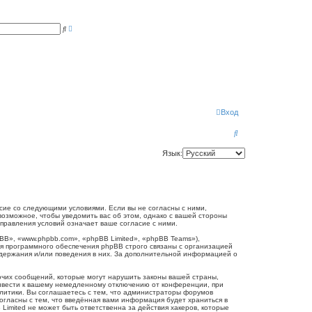
Р
П
а
о
с
и
ш
с
и
к
р
е
н
н
ы
й
п
Вход
о
и
П
с
к
о
Язык:
и
с
к
огласие со следующими условиями. Если вы не согласны с ними,
 возможное, чтобы уведомить вас об этом, однако с вашей стороны
справления условий означает ваше согласие с ними.
B», «www.phpbb.com», «phpBB Limited», «phpBB Teams»),
я программного обеспечения phpBB строго связаны с организацией
одержания и/или поведения в них. За дополнительной информацией о
очих сообщений, которые могут нарушить законы вашей страны,
привести к вашему немедленному отключению от конференции, при
олитики. Вы соглашаетесь с тем, что администраторы форумов
согласны с тем, что введённая вами информация будет храниться в
Limited не может быть ответственна за действия хакеров, которые