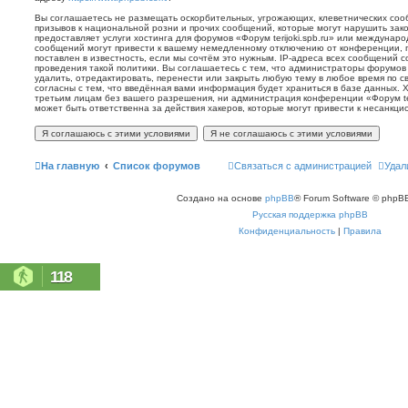
Вы соглашаетесь не размещать оскорбительных, угрожающих, клеветнических со
призывов к национальной розни и прочих сообщений, которые могут нарушить зак
предоставляет услуги хостинга для форумов «Форум terijoki.spb.ru» или междунар
сообщений могут привести к вашему немедленному отключению от конференции, 
поставлен в известность, если мы сочтём это нужным. IP-адреса всех сообщений 
проведения такой политики. Вы соглашаетесь с тем, что администраторы форумов «
удалить, отредактировать, перенести или закрыть любую тему в любое время по с
согласны с тем, что введённая вами информация будет храниться в базе данных. 
третьим лицам без вашего разрешения, ни администрация конференции «Форум terij
может быть ответственна за действия хакеров, которые могут привести к несанкци
На главную
Список форумов
Связаться с администрацией
Удал
Создано на основе
phpBB
® Forum Software © phpBB
Русская поддержка phpBB
Конфиденциальность
|
Правила
118