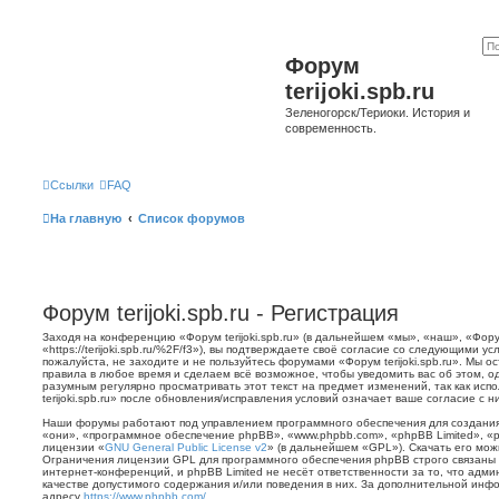
Форум
terijoki.spb.ru
Зеленогорск/Териоки. История и
современность.
Ссылки
FAQ
На главную
Список форумов
Форум terijoki.spb.ru - Регистрация
Заходя на конференцию «Форум terijoki.spb.ru» (в дальнейшем «мы», «наш», «Форум 
«https://terijoki.spb.ru/%2F/f3»), вы подтверждаете своё согласие со следующими у
пожалуйста, не заходите и не пользуйтесь форумами «Форум terijoki.spb.ru». Мы о
правила в любое время и сделаем всё возможное, чтобы уведомить вас об этом, о
разумным регулярно просматривать этот текст на предмет изменений, так как ис
terijoki.spb.ru» после обновления/исправления условий означает ваше согласие с н
Наши форумы работают под управлением программного обеспечения для создани
«они», «программное обеспечение phpBB», «www.phpbb.com», «phpBB Limited», «
лицензии «
GNU General Public License v2
» (в дальнейшем «GPL»). Скачать его мо
Ограничения лицензии GPL для программного обеспечения phpBB строго связаны 
интернет-конференций, и phpBB Limited не несёт ответственности за то, что адм
качестве допустимого содержания и/или поведения в них. За дополнительной ин
адресу
https://www.phpbb.com/
.