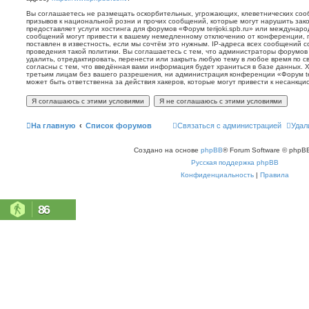
Вы соглашаетесь не размещать оскорбительных, угрожающих, клеветнических со
призывов к национальной розни и прочих сообщений, которые могут нарушить зак
предоставляет услуги хостинга для форумов «Форум terijoki.spb.ru» или междунар
сообщений могут привести к вашему немедленному отключению от конференции, 
поставлен в известность, если мы сочтём это нужным. IP-адреса всех сообщений 
проведения такой политики. Вы соглашаетесь с тем, что администраторы форумов «
удалить, отредактировать, перенести или закрыть любую тему в любое время по с
согласны с тем, что введённая вами информация будет храниться в базе данных. 
третьим лицам без вашего разрешения, ни администрация конференции «Форум terij
может быть ответственна за действия хакеров, которые могут привести к несанкци
На главную
Список форумов
Связаться с администрацией
Удал
Создано на основе
phpBB
® Forum Software © phpBB
Русская поддержка phpBB
Конфиденциальность
|
Правила
86