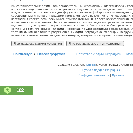
Вы соглашаетесь не размещать оскорбительных, угрожающих, клеветнических со
призывов к национальной розни и прочих сообщений, которые могут нарушить зак
предоставляет услуги хостинга для форумов «Форум terijoki.spb.ru» или междунар
сообщений могут привести к вашему немедленному отключению от конференции, 
поставлен в известность, если мы сочтём это нужным. IP-адреса всех сообщений 
проведения такой политики. Вы соглашаетесь с тем, что администраторы форумов «
удалить, отредактировать, перенести или закрыть любую тему в любое время по с
согласны с тем, что введённая вами информация будет храниться в базе данных. 
третьим лицам без вашего разрешения, ни администрация конференции «Форум terij
может быть ответственна за действия хакеров, которые могут привести к несанкци
На главную
Список форумов
Связаться с администрацией
Удал
Создано на основе
phpBB
® Forum Software © phpBB
Русская поддержка phpBB
Конфиденциальность
|
Правила
102