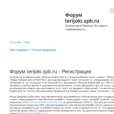
Форум
terijoki.spb.ru
Зеленогорск/Териоки. История и
современность.
Ссылки
FAQ
На главную
Список форумов
Форум terijoki.spb.ru - Регистрация
Заходя на конференцию «Форум terijoki.spb.ru» (в дальнейшем «мы», «наш», «Форум 
«https://terijoki.spb.ru/%2F/f3»), вы подтверждаете своё согласие со следующими у
пожалуйста, не заходите и не пользуйтесь форумами «Форум terijoki.spb.ru». Мы о
правила в любое время и сделаем всё возможное, чтобы уведомить вас об этом, о
разумным регулярно просматривать этот текст на предмет изменений, так как ис
terijoki.spb.ru» после обновления/исправления условий означает ваше согласие с н
Наши форумы работают под управлением программного обеспечения для создани
«они», «программное обеспечение phpBB», «www.phpbb.com», «phpBB Limited», «
лицензии «
GNU General Public License v2
» (в дальнейшем «GPL»). Скачать его мо
Ограничения лицензии GPL для программного обеспечения phpBB строго связаны 
интернет-конференций, и phpBB Limited не несёт ответственности за то, что адм
качестве допустимого содержания и/или поведения в них. За дополнительной ин
адресу
https://www.phpbb.com/
.