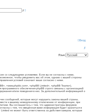
Р
П
а
о
с
и
ш
с
и
к
р
е
н
н
ы
й
п
Вход
о
и
П
с
к
о
Язык:
и
с
к
огласие со следующими условиями. Если вы не согласны с ними,
 возможное, чтобы уведомить вас об этом, однако с вашей стороны
справления условий означает ваше согласие с ними.
B», «www.phpbb.com», «phpBB Limited», «phpBB Teams»),
я программного обеспечения phpBB строго связаны с организацией
одержания и/или поведения в них. За дополнительной информацией о
очих сообщений, которые могут нарушить законы вашей страны,
привести к вашему немедленному отключению от конференции, при
олитики. Вы соглашаетесь с тем, что администраторы форумов
согласны с тем, что введённая вами информация будет храниться в
Limited не может быть ответственна за действия хакеров, которые