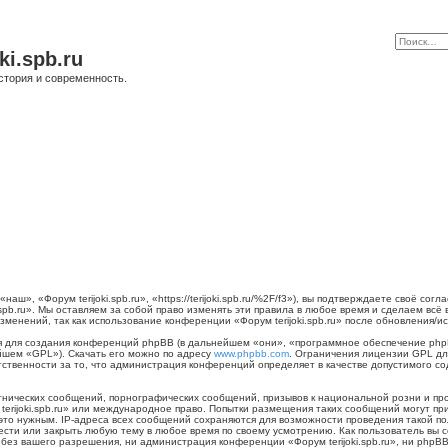
ki.spb.ru
стория и современность.
наш», «Форум terijoki.spb.ru», «https://terijoki.spb.ru/%2F/f3»), вы подтверждаете своё с
.spb.ru». Мы оставляем за собой право изменять эти правила в любое время и сделаем всё
менений, так как использование конференции «Форум terijoki.spb.ru» после обновления/и
для создания конференций phpBB (в дальнейшем «они», «программное обеспечение phpB
йшем «GPL»). Скачать его можно по адресу
www.phpbb.com
. Ограничения лицензии GPL дл
тственности за то, что администрация конференций определяет в качестве допустимого с
нических сообщений, порнографических сообщений, призывов к национальной розни и пр
 terijoki.spb.ru» или международное право. Попытки размещения таких сообщений могут 
 это нужным. IP-адреса всех сообщений сохраняются для возможности проведения такой п
енести или закрыть любую тему в любое время по своему усмотрению. Как пользователь вы 
ез вашего разрешения, ни администрация конференции «Форум terijoki.spb.ru», ни phpBB 