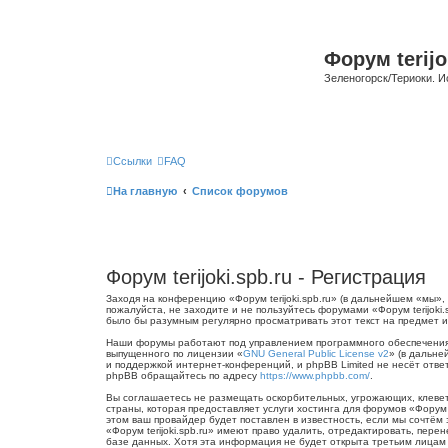
Форум terijo
Зеленогорск/Териоки. И
Ссылки
FAQ
На главную
Список форумов
Форум terijoki.spb.ru - Регистрация
Заходя на конференцию «Форум terijoki.spb.ru» (в дальнейшем «мы», «
пожалуйста, не заходите и не пользуйтесь форумами «Форум terijoki
было бы разумным регулярно просматривать этот текст на предмет из
Наши форумы работают под управлением программного обеспечения 
выпущенного по лицензии «
GNU General Public License v2
» (в дальне
и поддержкой интернет-конференций, и phpBB Limited не несёт отве
phpBB обращайтесь по адресу
https://www.phpbb.com/
.
Вы соглашаетесь не размещать оскорбительных, угрожающих, клевет
страны, которая предоставляет услуги хостинга для форумов «Форум
этом ваш провайдер будет поставлен в известность, если мы сочтём
«Форум terijoki.spb.ru» имеют право удалить, отредактировать, пер
базе данных. Хотя эта информация не будет открыта третьим лицам б