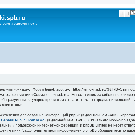
Поис
Ра
ki.spb.ru
стория и современность.
м «мы», «наш», «Форум terijoki.spb.ru», «https://terijoki.spb.ru/%2F/f3»), в
зуйтесь форумами «Форум terijoki.spb.ru». Мы оставляем за собой право изме
о бы разумным регулярно просматривать этот текст на предмет изменений, так
ласие с ними.
еспечения для создания конференций phpBB (в дальнейшем «они», «програ
General Public License v2
» (в дальнейшем «GPL»). Скачать его можно по адр
зацией и поддержкой интернет-конференций, и phpBB Limited не несёт ответ
ведения в них. За дополнительной информацией о phpBB обращайтесь по адр