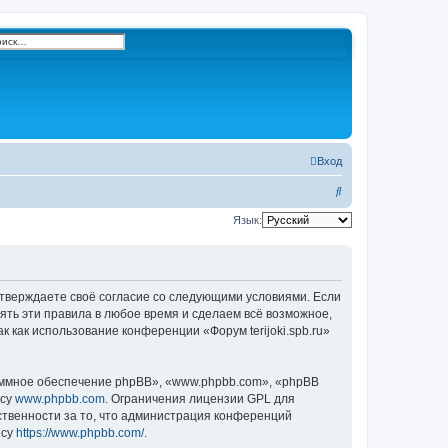
к
сширенный поиск
Вход
П
о
Язык:
и
с
к
ы подтверждаете своё согласие со следующими условиями. Если
нять эти правила в любое время и сделаем всё возможное,
 как использование конференции «Форум terijoki.spb.ru»
ммное обеспечение phpBB», «www.phpbb.com», «phpBB
есу
www.phpbb.com
. Ограничения лицензии GPL для
ственности за то, что администрация конференций
есу
https://www.phpbb.com/
.