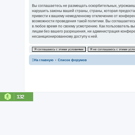
Вы соглашаетесь не размещать оскорбительных, угрожающ
нарушить законы вашей страны, страны, которая предостав
привести к вашему немедленному отключению от конференц
возможности проведения такой политики. Вы соглашаетесь 
в любое время по своему усмотрению. Как пользователь вы
лицам без вашего разрешения, ни администрация конференци
несанкционированному доступу к ней.
На главную
Список форумов
132