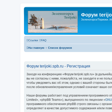
Форум terijo
Зеленогорск/Териоки. И
Ссылки
FAQ
На главную
Список форумов
Форум terijoki.spb.ru - Регистрация
Заходя на конференцию «Форум terijoki.spb.ru» (в дальнейше
вы не согласны с ними, пожалуйста, не заходите и не поль
чтобы уведомить вас об этом, однако с вашей стороны был
после обновления/исправления условий означает ваше сог
Наши форумы работают под управлением программного об
Limited», «phpBB Teams»), выпущенного по лицензии «
GNU 
программного обеспечения phpBB строго связаны с органи
определяет в качестве допустимого содержания и/или по