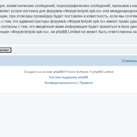
их, клеветнических сообщений, порнографических сообщений, призывов к на
ляет услуги хостинга для форумов «Форум terijoki.spb.ru» или международн
ии, при этом ваш провайдер будет поставлен в известность, если мы сочтём
с тем, что администраторы форумов «Форум terijoki.spb.ru» имеют право уда
 согласны с тем, что введённая вами информация будет храниться в базе да
и «Форум terijoki.spb.ru», ни phpBB Limited не может быть ответственна за 
Связать
Создано на основе
phpBB
® Forum Software © phpBB Limited
Русская поддержка phpBB
Конфиденциальность
|
Правила