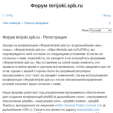
Форум terijoki.spb.ru
FAQ
Вход
П
На главную
Список форумов
о
Язык:
и
Форум terijoki.spb.ru - Регистрация
с
Заходя на конференцию «Форум terijoki.spb.ru» (в дальнейшем «мы»,
к
«наш», «Форум terijoki.spb.ru», «https://terijoki.spb.ru/%2F/f3»), вы
подтверждаете своё согласие со следующими условиями. Если вы не
согласны с ними, пожалуйста, не заходите и не пользуйтесь форумами
«Форум terijoki.spb.ru». Мы оставляем за собой право изменять эти
правила в любое время и сделаем всё возможное, чтобы уведомить вас об
этом, однако с вашей стороны было бы разумным регулярно
просматривать этот текст на предмет изменений, так как использование
конференции «Форум terijoki.spb.ru» после обновления/исправления
условий означает ваше согласие с ними.
Наши форумы работают под управлением программного обеспечения
для создания конференций phpBB (в дальнейшем «они», «программное
обеспечение phpBB», «www.phpbb.com», «phpBB Limited», «phpBB
Teams»), выпущенного по лицензии «
GNU General Public License v2
» (в
дальнейшем «GPL»). Скачать его можно по адресу
www.phpbb.com
.