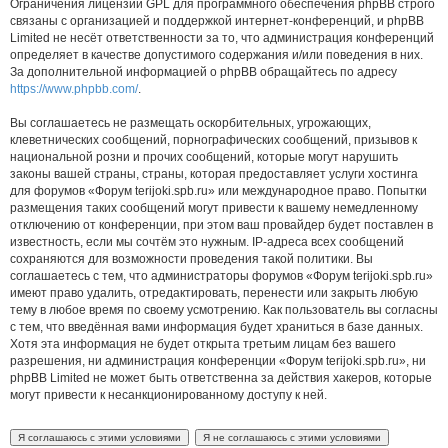
Ограничения лицензии GPL для программного обеспечения phpBB строго
связаны с организацией и поддержкой интернет-конференций, и phpBB
Limited не несёт ответственности за то, что администрация конференций
определяет в качестве допустимого содержания и/или поведения в них.
За дополнительной информацией о phpBB обращайтесь по адресу
https://www.phpbb.com/
.
Вы соглашаетесь не размещать оскорбительных, угрожающих,
клеветнических сообщений, порнографических сообщений, призывов к
национальной розни и прочих сообщений, которые могут нарушить
законы вашей страны, страны, которая предоставляет услуги хостинга
для форумов «Форум terijoki.spb.ru» или международное право. Попытки
размещения таких сообщений могут привести к вашему немедленному
отключению от конференции, при этом ваш провайдер будет поставлен в
известность, если мы сочтём это нужным. IP-адреса всех сообщений
сохраняются для возможности проведения такой политики. Вы
соглашаетесь с тем, что администраторы форумов «Форум terijoki.spb.ru»
имеют право удалить, отредактировать, перенести или закрыть любую
тему в любое время по своему усмотрению. Как пользователь вы согласны
с тем, что введённая вами информация будет храниться в базе данных.
Хотя эта информация не будет открыта третьим лицам без вашего
разрешения, ни администрация конференции «Форум terijoki.spb.ru», ни
phpBB Limited не может быть ответственна за действия хакеров, которые
могут привести к несанкционированному доступу к ней.