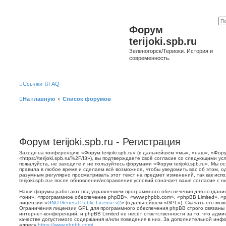
Форум
terijoki.spb.ru
Зеленогорск/Териоки. История и
современность.
Ссылки
FAQ
На главную
Список форумов
Форум terijoki.spb.ru - Регистрация
Заходя на конференцию «Форум terijoki.spb.ru» (в дальнейшем «мы», «наш», «Форум 
«https://terijoki.spb.ru/%2F/f3»), вы подтверждаете своё согласие со следующими у
пожалуйста, не заходите и не пользуйтесь форумами «Форум terijoki.spb.ru». Мы о
правила в любое время и сделаем всё возможное, чтобы уведомить вас об этом, о
разумным регулярно просматривать этот текст на предмет изменений, так как ис
terijoki.spb.ru» после обновления/исправления условий означает ваше согласие с н
Наши форумы работают под управлением программного обеспечения для создани
«они», «программное обеспечение phpBB», «www.phpbb.com», «phpBB Limited», «
лицензии «
GNU General Public License v2
» (в дальнейшем «GPL»). Скачать его мо
Ограничения лицензии GPL для программного обеспечения phpBB строго связаны 
интернет-конференций, и phpBB Limited не несёт ответственности за то, что адм
качестве допустимого содержания и/или поведения в них. За дополнительной ин
адресу
https://www.phpbb.com/
.