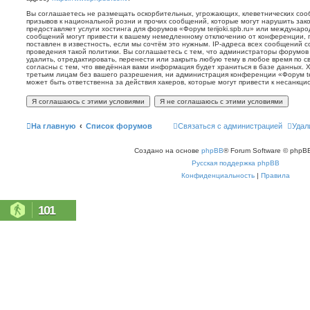
Вы соглашаетесь не размещать оскорбительных, угрожающих, клеветнических со
призывов к национальной розни и прочих сообщений, которые могут нарушить зак
предоставляет услуги хостинга для форумов «Форум terijoki.spb.ru» или междунар
сообщений могут привести к вашему немедленному отключению от конференции, 
поставлен в известность, если мы сочтём это нужным. IP-адреса всех сообщений 
проведения такой политики. Вы соглашаетесь с тем, что администраторы форумов «
удалить, отредактировать, перенести или закрыть любую тему в любое время по с
согласны с тем, что введённая вами информация будет храниться в базе данных. 
третьим лицам без вашего разрешения, ни администрация конференции «Форум terij
может быть ответственна за действия хакеров, которые могут привести к несанкци
На главную
Список форумов
Связаться с администрацией
Удал
Создано на основе
phpBB
® Forum Software © phpBB
Русская поддержка phpBB
Конфиденциальность
|
Правила
101