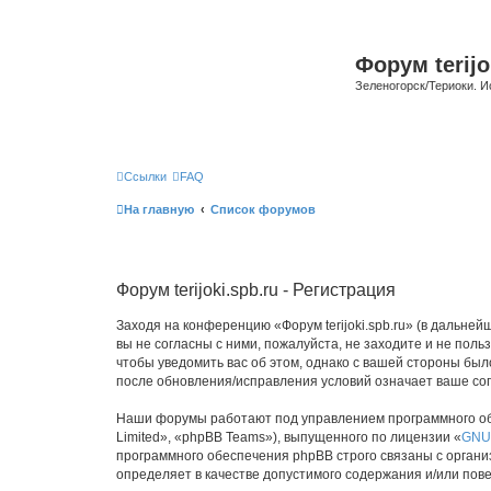
Форум terijo
Зеленогорск/Териоки. И
Ссылки
FAQ
На главную
Список форумов
Форум terijoki.spb.ru - Регистрация
Заходя на конференцию «Форум terijoki.spb.ru» (в дальнейше
вы не согласны с ними, пожалуйста, не заходите и не поль
чтобы уведомить вас об этом, однако с вашей стороны был
после обновления/исправления условий означает ваше сог
Наши форумы работают под управлением программного об
Limited», «phpBB Teams»), выпущенного по лицензии «
GNU 
программного обеспечения phpBB строго связаны с органи
определяет в качестве допустимого содержания и/или по