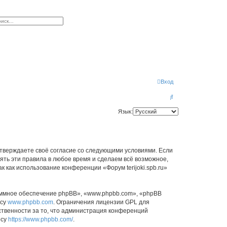
к
сширенный поиск
Вход
П
о
Язык:
и
с
к
ы подтверждаете своё согласие со следующими условиями. Если
нять эти правила в любое время и сделаем всё возможное,
 как использование конференции «Форум terijoki.spb.ru»
ммное обеспечение phpBB», «www.phpbb.com», «phpBB
есу
www.phpbb.com
. Ограничения лицензии GPL для
ственности за то, что администрация конференций
есу
https://www.phpbb.com/
.