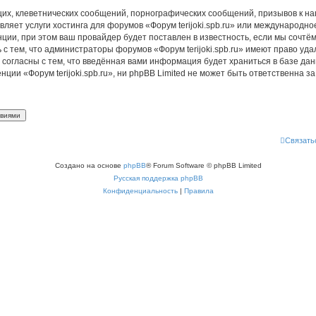
их, клеветнических сообщений, порнографических сообщений, призывов к на
ляет услуги хостинга для форумов «Форум terijoki.spb.ru» или международн
ии, при этом ваш провайдер будет поставлен в известность, если мы сочтём
с тем, что администраторы форумов «Форум terijoki.spb.ru» имеют право уда
 согласны с тем, что введённая вами информация будет храниться в базе да
и «Форум terijoki.spb.ru», ни phpBB Limited не может быть ответственна за 
Связать
Создано на основе
phpBB
® Forum Software © phpBB Limited
Русская поддержка phpBB
Конфиденциальность
|
Правила