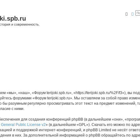
Поис
Ра
ki.spb.ru
стория и современность.
м «мы», «наш», «Форум terijoki.spb.ru», «https://terijoki.spb.ru/%2F/f3»), в
зуйтесь форумами «Форум terijoki.spb.ru». Мы оставляем за собой право изме
о бы разумным регулярно просматривать этот текст на предмет изменений, так
ласие с ними.
еспечения для создания конференций phpBB (в дальнейшем «они», «програ
General Public License v2
» (в дальнейшем «GPL»). Скачать его можно по адр
зацией и поддержкой интернет-конференций, и phpBB Limited не несёт ответ
ведения в них. За дополнительной информацией о phpBB обращайтесь по адр