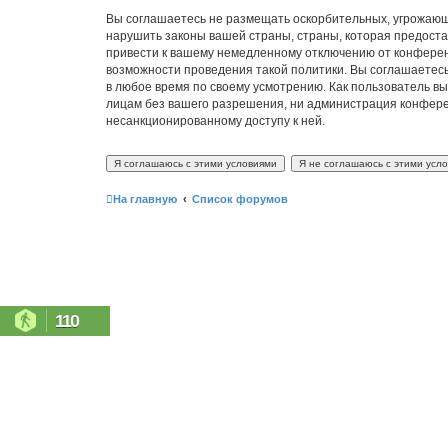
Вы соглашаетесь не размещать оскорбительных, угрожающ
нарушить законы вашей страны, страны, которая предостав
привести к вашему немедленному отключению от конференц
возможности проведения такой политики. Вы соглашаетесь 
в любое время по своему усмотрению. Как пользователь вы
лицам без вашего разрешения, ни администрация конференци
несанкционированному доступу к ней.
На главную
Список форумов
110