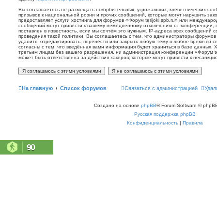
Вы соглашаетесь не размещать оскорбительных, угрожающих, клеветнических со
призывов к национальной розни и прочих сообщений, которые могут нарушить зак
предоставляет услуги хостинга для форумов «Форум terijoki.spb.ru» или междунар
сообщений могут привести к вашему немедленному отключению от конференции, 
поставлен в известность, если мы сочтём это нужным. IP-адреса всех сообщений 
проведения такой политики. Вы соглашаетесь с тем, что администраторы форумов «
удалить, отредактировать, перенести или закрыть любую тему в любое время по с
согласны с тем, что введённая вами информация будет храниться в базе данных. 
третьим лицам без вашего разрешения, ни администрация конференции «Форум terij
может быть ответственна за действия хакеров, которые могут привести к несанкци
На главную
Список форумов
Связаться с администрацией
Удал
Создано на основе
phpBB
® Forum Software © phpBB
Русская поддержка phpBB
Конфиденциальность
|
Правила
90