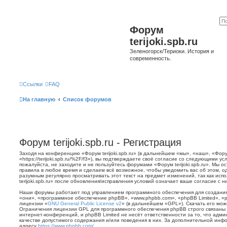
Форум
terijoki.spb.ru
Зеленогорск/Териоки. История и
современность.
Ссылки
FAQ
На главную
Список форумов
Форум terijoki.spb.ru - Регистрация
Заходя на конференцию «Форум terijoki.spb.ru» (в дальнейшем «мы», «наш», «Форум 
«https://terijoki.spb.ru/%2F/f3»), вы подтверждаете своё согласие со следующими у
пожалуйста, не заходите и не пользуйтесь форумами «Форум terijoki.spb.ru». Мы о
правила в любое время и сделаем всё возможное, чтобы уведомить вас об этом, о
разумным регулярно просматривать этот текст на предмет изменений, так как ис
terijoki.spb.ru» после обновления/исправления условий означает ваше согласие с н
Наши форумы работают под управлением программного обеспечения для создани
«они», «программное обеспечение phpBB», «www.phpbb.com», «phpBB Limited», «
лицензии «
GNU General Public License v2
» (в дальнейшем «GPL»). Скачать его мо
Ограничения лицензии GPL для программного обеспечения phpBB строго связаны 
интернет-конференций, и phpBB Limited не несёт ответственности за то, что адм
качестве допустимого содержания и/или поведения в них. За дополнительной ин
адресу
https://www.phpbb.com/
.