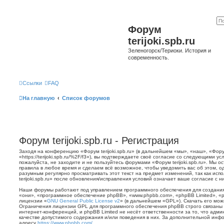
Форум
terijoki.spb.ru
Зеленогорск/Териоки. История и
современность.
Ссылки
FAQ
На главную
Список форумов
Форум terijoki.spb.ru - Регистрация
Заходя на конференцию «Форум terijoki.spb.ru» (в дальнейшем «мы», «наш», «Форум 
«https://terijoki.spb.ru/%2F/f3»), вы подтверждаете своё согласие со следующими у
пожалуйста, не заходите и не пользуйтесь форумами «Форум terijoki.spb.ru». Мы о
правила в любое время и сделаем всё возможное, чтобы уведомить вас об этом, о
разумным регулярно просматривать этот текст на предмет изменений, так как ис
terijoki.spb.ru» после обновления/исправления условий означает ваше согласие с н
Наши форумы работают под управлением программного обеспечения для создани
«они», «программное обеспечение phpBB», «www.phpbb.com», «phpBB Limited», «
лицензии «
GNU General Public License v2
» (в дальнейшем «GPL»). Скачать его мо
Ограничения лицензии GPL для программного обеспечения phpBB строго связаны 
интернет-конференций, и phpBB Limited не несёт ответственности за то, что адм
качестве допустимого содержания и/или поведения в них. За дополнительной ин
адресу
https://www.phpbb.com/
.