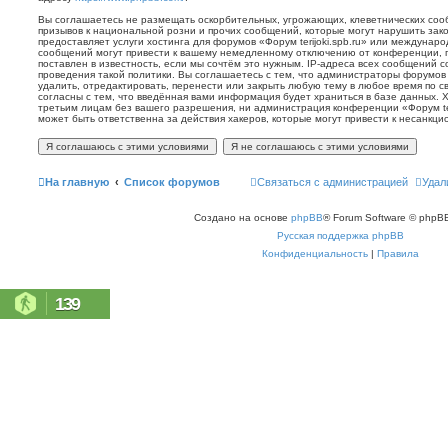
Вы соглашаетесь не размещать оскорбительных, угрожающих, клеветнических со
призывов к национальной розни и прочих сообщений, которые могут нарушить зак
предоставляет услуги хостинга для форумов «Форум terijoki.spb.ru» или междунар
сообщений могут привести к вашему немедленному отключению от конференции, 
поставлен в известность, если мы сочтём это нужным. IP-адреса всех сообщений 
проведения такой политики. Вы соглашаетесь с тем, что администраторы форумов «
удалить, отредактировать, перенести или закрыть любую тему в любое время по с
согласны с тем, что введённая вами информация будет храниться в базе данных. 
третьим лицам без вашего разрешения, ни администрация конференции «Форум terij
может быть ответственна за действия хакеров, которые могут привести к несанкци
На главную
Список форумов
Связаться с администрацией
Удал
Создано на основе
phpBB
® Forum Software © phpBB
Русская поддержка phpBB
Конфиденциальность
|
Правила
139