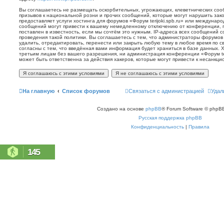
Вы соглашаетесь не размещать оскорбительных, угрожающих, клеветнических со
призывов к национальной розни и прочих сообщений, которые могут нарушить зак
предоставляет услуги хостинга для форумов «Форум terijoki.spb.ru» или междунар
сообщений могут привести к вашему немедленному отключению от конференции, 
поставлен в известность, если мы сочтём это нужным. IP-адреса всех сообщений 
проведения такой политики. Вы соглашаетесь с тем, что администраторы форумов «
удалить, отредактировать, перенести или закрыть любую тему в любое время по с
согласны с тем, что введённая вами информация будет храниться в базе данных. 
третьим лицам без вашего разрешения, ни администрация конференции «Форум terij
может быть ответственна за действия хакеров, которые могут привести к несанкци
На главную
Список форумов
Связаться с администрацией
Удал
Создано на основе
phpBB
® Forum Software © phpBB
Русская поддержка phpBB
Конфиденциальность
|
Правила
145