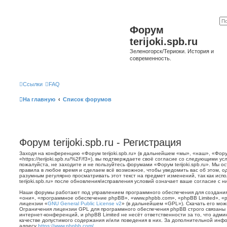
Форум
terijoki.spb.ru
Зеленогорск/Териоки. История и
современность.
Ссылки
FAQ
На главную
Список форумов
Форум terijoki.spb.ru - Регистрация
Заходя на конференцию «Форум terijoki.spb.ru» (в дальнейшем «мы», «наш», «Форум 
«https://terijoki.spb.ru/%2F/f3»), вы подтверждаете своё согласие со следующими у
пожалуйста, не заходите и не пользуйтесь форумами «Форум terijoki.spb.ru». Мы о
правила в любое время и сделаем всё возможное, чтобы уведомить вас об этом, о
разумным регулярно просматривать этот текст на предмет изменений, так как ис
terijoki.spb.ru» после обновления/исправления условий означает ваше согласие с н
Наши форумы работают под управлением программного обеспечения для создани
«они», «программное обеспечение phpBB», «www.phpbb.com», «phpBB Limited», «
лицензии «
GNU General Public License v2
» (в дальнейшем «GPL»). Скачать его мо
Ограничения лицензии GPL для программного обеспечения phpBB строго связаны 
интернет-конференций, и phpBB Limited не несёт ответственности за то, что адм
качестве допустимого содержания и/или поведения в них. За дополнительной ин
адресу
https://www.phpbb.com/
.