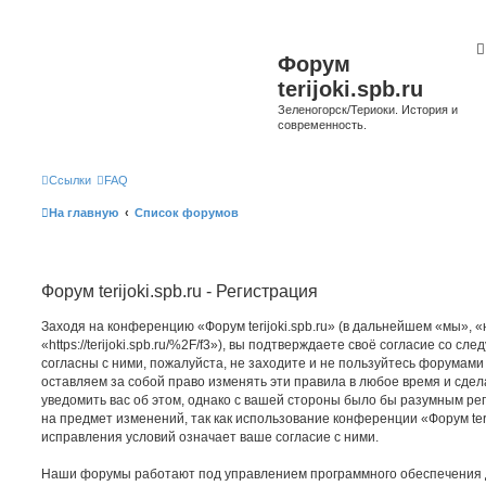
Форум
terijoki.spb.ru
Зеленогорск/Териоки. История и
современность.
Ссылки
FAQ
На главную
Список форумов
Форум terijoki.spb.ru - Регистрация
Заходя на конференцию «Форум terijoki.spb.ru» (в дальнейшем «мы», «на
«https://terijoki.spb.ru/%2F/f3»), вы подтверждаете своё согласие со с
согласны с ними, пожалуйста, не заходите и не пользуйтесь форумами «
оставляем за собой право изменять эти правила в любое время и сдел
уведомить вас об этом, однако с вашей стороны было бы разумным рег
на предмет изменений, так как использование конференции «Форум teri
исправления условий означает ваше согласие с ними.
Наши форумы работают под управлением программного обеспечения 