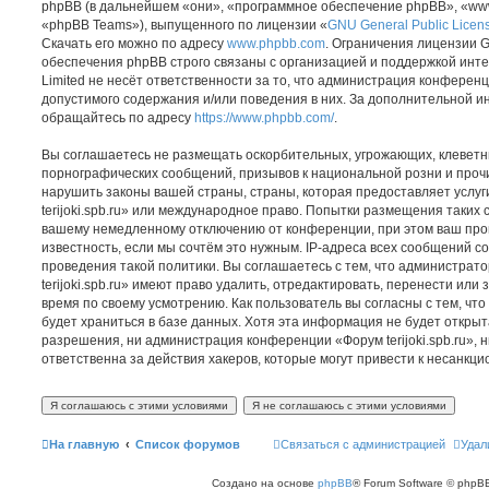
phpBB (в дальнейшем «они», «программное обеспечение phpBB», «www
«phpBB Teams»), выпущенного по лицензии «
GNU General Public Licen
Скачать его можно по адресу
www.phpbb.com
. Ограничения лицензии 
обеспечения phpBB строго связаны с организацией и поддержкой инт
Limited не несёт ответственности за то, что администрация конферен
допустимого содержания и/или поведения в них. За дополнительной 
обращайтесь по адресу
https://www.phpbb.com/
.
Вы соглашаетесь не размещать оскорбительных, угрожающих, клеветн
порнографических сообщений, призывов к национальной розни и проч
нарушить законы вашей страны, страны, которая предоставляет услуг
terijoki.spb.ru» или международное право. Попытки размещения таких 
вашему немедленному отключению от конференции, при этом ваш про
известность, если мы сочтём это нужным. IP-адреса всех сообщений 
проведения такой политики. Вы соглашаетесь с тем, что администра
terijoki.spb.ru» имеют право удалить, отредактировать, перенести или
время по своему усмотрению. Как пользователь вы согласны с тем, ч
будет храниться в базе данных. Хотя эта информация не будет откры
разрешения, ни администрация конференции «Форум terijoki.spb.ru», н
ответственна за действия хакеров, которые могут привести к несанкци
На главную
Список форумов
Связаться с администрацией
Удал
Создано на основе
phpBB
® Forum Software © phpBB