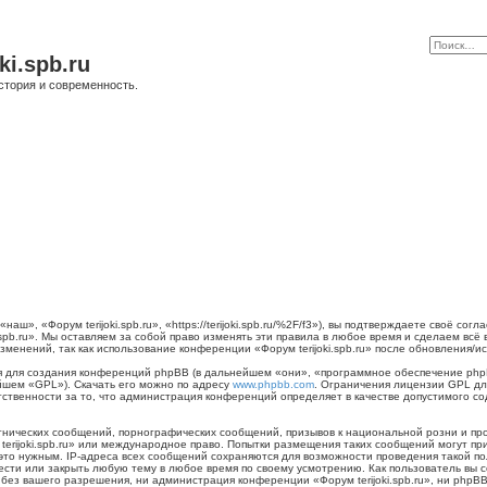
ki.spb.ru
стория и современность.
наш», «Форум terijoki.spb.ru», «https://terijoki.spb.ru/%2F/f3»), вы подтверждаете своё с
.spb.ru». Мы оставляем за собой право изменять эти правила в любое время и сделаем всё
менений, так как использование конференции «Форум terijoki.spb.ru» после обновления/и
для создания конференций phpBB (в дальнейшем «они», «программное обеспечение phpB
йшем «GPL»). Скачать его можно по адресу
www.phpbb.com
. Ограничения лицензии GPL дл
тственности за то, что администрация конференций определяет в качестве допустимого с
нических сообщений, порнографических сообщений, призывов к национальной розни и пр
 terijoki.spb.ru» или международное право. Попытки размещения таких сообщений могут 
 это нужным. IP-адреса всех сообщений сохраняются для возможности проведения такой п
енести или закрыть любую тему в любое время по своему усмотрению. Как пользователь вы 
ез вашего разрешения, ни администрация конференции «Форум terijoki.spb.ru», ни phpBB 