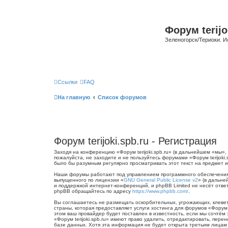
Форум terijo
Зеленогорск/Териоки. И
Ссылки
FAQ
На главную
Список форумов
Форум terijoki.spb.ru - Регистрация
Заходя на конференцию «Форум terijoki.spb.ru» (в дальнейшем «мы», «
пожалуйста, не заходите и не пользуйтесь форумами «Форум terijoki
было бы разумным регулярно просматривать этот текст на предмет из
Наши форумы работают под управлением программного обеспечения 
выпущенного по лицензии «
GNU General Public License v2
» (в дальне
и поддержкой интернет-конференций, и phpBB Limited не несёт отве
phpBB обращайтесь по адресу
https://www.phpbb.com/
.
Вы соглашаетесь не размещать оскорбительных, угрожающих, клевет
страны, которая предоставляет услуги хостинга для форумов «Форум
этом ваш провайдер будет поставлен в известность, если мы сочтём
«Форум terijoki.spb.ru» имеют право удалить, отредактировать, пер
базе данных. Хотя эта информация не будет открыта третьим лицам б