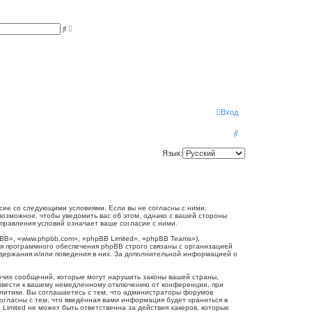
Р
П
а
о
с
и
ш
с
и
к
р
е
н
н
ы
й
п
Вход
о
и
П
с
к
о
Язык:
и
с
к
огласие со следующими условиями. Если вы не согласны с ними,
 возможное, чтобы уведомить вас об этом, однако с вашей стороны
справления условий означает ваше согласие с ними.
B», «www.phpbb.com», «phpBB Limited», «phpBB Teams»),
я программного обеспечения phpBB строго связаны с организацией
одержания и/или поведения в них. За дополнительной информацией о
очих сообщений, которые могут нарушить законы вашей страны,
привести к вашему немедленному отключению от конференции, при
олитики. Вы соглашаетесь с тем, что администраторы форумов
согласны с тем, что введённая вами информация будет храниться в
Limited не может быть ответственна за действия хакеров, которые