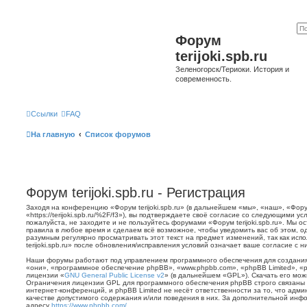
Форум
terijoki.spb.ru
Зеленогорск/Териоки. История и
современность.
Ссылки
FAQ
На главную
Список форумов
Форум terijoki.spb.ru - Регистрация
Заходя на конференцию «Форум terijoki.spb.ru» (в дальнейшем «мы», «наш», «Форум 
«https://terijoki.spb.ru/%2F/f3»), вы подтверждаете своё согласие со следующими у
пожалуйста, не заходите и не пользуйтесь форумами «Форум terijoki.spb.ru». Мы о
правила в любое время и сделаем всё возможное, чтобы уведомить вас об этом, о
разумным регулярно просматривать этот текст на предмет изменений, так как ис
terijoki.spb.ru» после обновления/исправления условий означает ваше согласие с н
Наши форумы работают под управлением программного обеспечения для создани
«они», «программное обеспечение phpBB», «www.phpbb.com», «phpBB Limited», «
лицензии «
GNU General Public License v2
» (в дальнейшем «GPL»). Скачать его мо
Ограничения лицензии GPL для программного обеспечения phpBB строго связаны 
интернет-конференций, и phpBB Limited не несёт ответственности за то, что адм
качестве допустимого содержания и/или поведения в них. За дополнительной ин
адресу
https://www.phpbb.com/
.