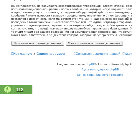
Вы соглашаетесь не размещать оскорбительных, угрожающих, клеветнических со
призывов к национальной розни и прочих сообщений, которые могут нарушить зак
предоставляет услуги хостинга для форумов «Форум terijoki.spb.ru» или междунар
сообщений могут привести к вашему немедленному отключению от конференции, 
поставлен в известность, если мы сочтём это нужным. IP-адреса всех сообщений 
проведения такой политики. Вы соглашаетесь с тем, что администраторы форумов «
удалить, отредактировать, перенести или закрыть любую тему в любое время по с
согласны с тем, что введённая вами информация будет храниться в базе данных. 
третьим лицам без вашего разрешения, ни администрация конференции «Форум terij
может быть ответственна за действия хакеров, которые могут привести к несанкци
На главную
Список форумов
Связаться с администрацией
Удал
Создано на основе
phpBB
® Forum Software © phpBB
Русская поддержка phpBB
Конфиденциальность
|
Правила
112