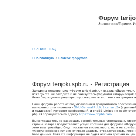
Форум terijo
Зеленогорск/Териоки. И
Ссылки
FAQ
На главную
Список форумов
Форум terijoki.spb.ru - Регистрация
Заходя на конференцию «Форум terijoki.spb.ru» (в дальнейшем «мы», «
пожалуйста, не заходите и не пользуйтесь форумами «Форум terijoki
было бы разумным регулярно просматривать этот текст на предмет из
Наши форумы работают под управлением программного обеспечения 
выпущенного по лицензии «
GNU General Public License v2
» (в дальне
и поддержкой интернет-конференций, и phpBB Limited не несёт отве
phpBB обращайтесь по адресу
https://www.phpbb.com/
.
Вы соглашаетесь не размещать оскорбительных, угрожающих, клевет
страны, которая предоставляет услуги хостинга для форумов «Форум
этом ваш провайдер будет поставлен в известность, если мы сочтём
«Форум terijoki.spb.ru» имеют право удалить, отредактировать, пер
базе данных. Хотя эта информация не будет открыта третьим лицам б