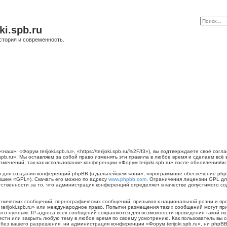
ki.spb.ru
стория и современность.
наш», «Форум terijoki.spb.ru», «https://terijoki.spb.ru/%2F/f3»), вы подтверждаете своё с
.spb.ru». Мы оставляем за собой право изменять эти правила в любое время и сделаем всё
менений, так как использование конференции «Форум terijoki.spb.ru» после обновления/и
для создания конференций phpBB (в дальнейшем «они», «программное обеспечение phpB
йшем «GPL»). Скачать его можно по адресу
www.phpbb.com
. Ограничения лицензии GPL дл
тственности за то, что администрация конференций определяет в качестве допустимого с
нических сообщений, порнографических сообщений, призывов к национальной розни и пр
 terijoki.spb.ru» или международное право. Попытки размещения таких сообщений могут 
 это нужным. IP-адреса всех сообщений сохраняются для возможности проведения такой п
енести или закрыть любую тему в любое время по своему усмотрению. Как пользователь вы 
ез вашего разрешения, ни администрация конференции «Форум terijoki.spb.ru», ни phpBB 