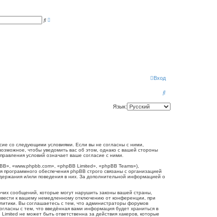
Р
П
а
о
с
и
ш
с
и
к
р
е
н
н
ы
й
п
Вход
о
и
П
с
к
о
Язык:
и
с
к
огласие со следующими условиями. Если вы не согласны с ними,
 возможное, чтобы уведомить вас об этом, однако с вашей стороны
справления условий означает ваше согласие с ними.
B», «www.phpbb.com», «phpBB Limited», «phpBB Teams»),
я программного обеспечения phpBB строго связаны с организацией
одержания и/или поведения в них. За дополнительной информацией о
очих сообщений, которые могут нарушить законы вашей страны,
привести к вашему немедленному отключению от конференции, при
олитики. Вы соглашаетесь с тем, что администраторы форумов
согласны с тем, что введённая вами информация будет храниться в
Limited не может быть ответственна за действия хакеров, которые