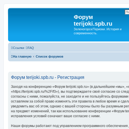
Форум
terijoki.spb.ru
Зеленогорск/Териоки. История и
современность.
Ссылки
FAQ
На главную
Список форумов
Форум terijoki.spb.ru - Регистрация
Заходя на конференцию «Форум terijoki.spb.ru» (в дальнейшем «мы», «на
«https://terijoki.spb.ru/%2F/f3»), вы подтверждаете своё согласие со с
согласны с ними, пожалуйста, не заходите и не пользуйтесь форумами «
оставляем за собой право изменять эти правила в любое время и сдел
уведомить вас об этом, однако с вашей стороны было бы разумным рег
на предмет изменений, так как использование конференции «Форум teri
исправления условий означает ваше согласие с ними.
Наши форумы работают под управлением программного обеспечения 