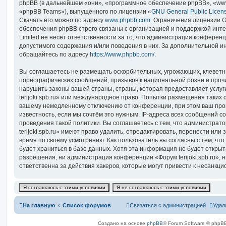
phpBB (в дальнейшем «они», «программное обеспечение phpBB», «www
«phpBB Teams»), выпущенного по лицензии «
GNU General Public Licen
Скачать его можно по адресу
www.phpbb.com
. Ограничения лицензии 
обеспечения phpBB строго связаны с организацией и поддержкой инт
Limited не несёт ответственности за то, что администрация конферен
допустимого содержания и/или поведения в них. За дополнительной 
обращайтесь по адресу
https://www.phpbb.com/
.
Вы соглашаетесь не размещать оскорбительных, угрожающих, клеветн
порнографических сообщений, призывов к национальной розни и проч
нарушить законы вашей страны, страны, которая предоставляет услуг
terijoki.spb.ru» или международное право. Попытки размещения таких 
вашему немедленному отключению от конференции, при этом ваш про
известность, если мы сочтём это нужным. IP-адреса всех сообщений 
проведения такой политики. Вы соглашаетесь с тем, что администра
terijoki.spb.ru» имеют право удалить, отредактировать, перенести или
время по своему усмотрению. Как пользователь вы согласны с тем, ч
будет храниться в базе данных. Хотя эта информация не будет откры
разрешения, ни администрация конференции «Форум terijoki.spb.ru», н
ответственна за действия хакеров, которые могут привести к несанкци
На главную
Список форумов
Связаться с администрацией
Удал
Создано на основе
phpBB
® Forum Software © phpBB