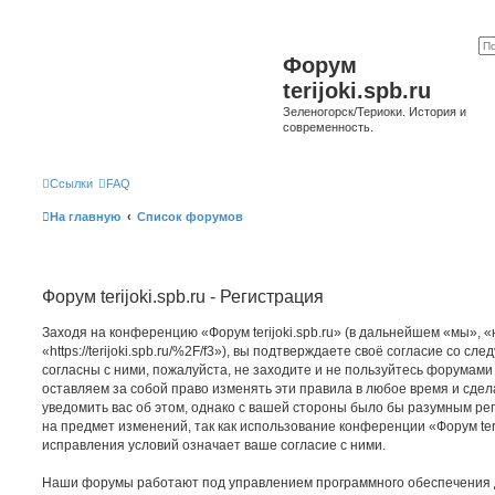
Форум
terijoki.spb.ru
Зеленогорск/Териоки. История и
современность.
Ссылки
FAQ
На главную
Список форумов
Форум terijoki.spb.ru - Регистрация
Заходя на конференцию «Форум terijoki.spb.ru» (в дальнейшем «мы», «на
«https://terijoki.spb.ru/%2F/f3»), вы подтверждаете своё согласие со с
согласны с ними, пожалуйста, не заходите и не пользуйтесь форумами «
оставляем за собой право изменять эти правила в любое время и сдел
уведомить вас об этом, однако с вашей стороны было бы разумным рег
на предмет изменений, так как использование конференции «Форум teri
исправления условий означает ваше согласие с ними.
Наши форумы работают под управлением программного обеспечения 