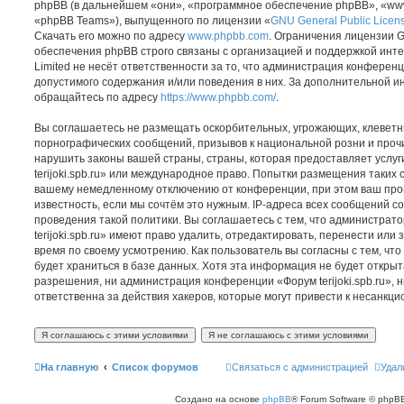
phpBB (в дальнейшем «они», «программное обеспечение phpBB», «www
«phpBB Teams»), выпущенного по лицензии «
GNU General Public Licen
Скачать его можно по адресу
www.phpbb.com
. Ограничения лицензии 
обеспечения phpBB строго связаны с организацией и поддержкой инт
Limited не несёт ответственности за то, что администрация конферен
допустимого содержания и/или поведения в них. За дополнительной 
обращайтесь по адресу
https://www.phpbb.com/
.
Вы соглашаетесь не размещать оскорбительных, угрожающих, клеветн
порнографических сообщений, призывов к национальной розни и проч
нарушить законы вашей страны, страны, которая предоставляет услуг
terijoki.spb.ru» или международное право. Попытки размещения таких 
вашему немедленному отключению от конференции, при этом ваш про
известность, если мы сочтём это нужным. IP-адреса всех сообщений 
проведения такой политики. Вы соглашаетесь с тем, что администра
terijoki.spb.ru» имеют право удалить, отредактировать, перенести или
время по своему усмотрению. Как пользователь вы согласны с тем, ч
будет храниться в базе данных. Хотя эта информация не будет откры
разрешения, ни администрация конференции «Форум terijoki.spb.ru», н
ответственна за действия хакеров, которые могут привести к несанкци
На главную
Список форумов
Связаться с администрацией
Удал
Создано на основе
phpBB
® Forum Software © phpBB