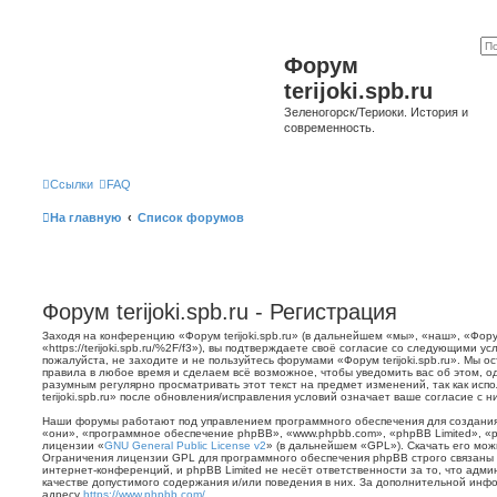
Форум
terijoki.spb.ru
Зеленогорск/Териоки. История и
современность.
Ссылки
FAQ
На главную
Список форумов
Форум terijoki.spb.ru - Регистрация
Заходя на конференцию «Форум terijoki.spb.ru» (в дальнейшем «мы», «наш», «Форум 
«https://terijoki.spb.ru/%2F/f3»), вы подтверждаете своё согласие со следующими у
пожалуйста, не заходите и не пользуйтесь форумами «Форум terijoki.spb.ru». Мы о
правила в любое время и сделаем всё возможное, чтобы уведомить вас об этом, о
разумным регулярно просматривать этот текст на предмет изменений, так как ис
terijoki.spb.ru» после обновления/исправления условий означает ваше согласие с н
Наши форумы работают под управлением программного обеспечения для создани
«они», «программное обеспечение phpBB», «www.phpbb.com», «phpBB Limited», «
лицензии «
GNU General Public License v2
» (в дальнейшем «GPL»). Скачать его мо
Ограничения лицензии GPL для программного обеспечения phpBB строго связаны 
интернет-конференций, и phpBB Limited не несёт ответственности за то, что адм
качестве допустимого содержания и/или поведения в них. За дополнительной ин
адресу
https://www.phpbb.com/
.