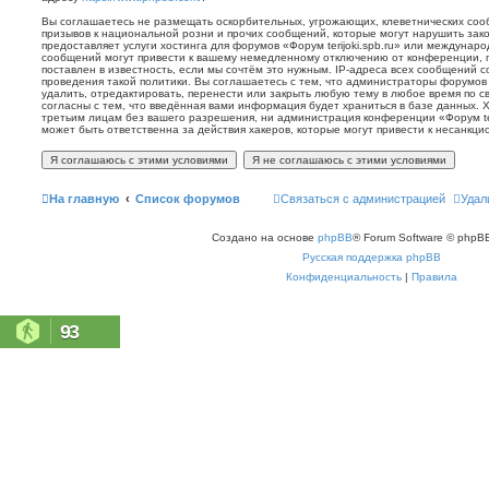
Вы соглашаетесь не размещать оскорбительных, угрожающих, клеветнических со
призывов к национальной розни и прочих сообщений, которые могут нарушить зак
предоставляет услуги хостинга для форумов «Форум terijoki.spb.ru» или междунар
сообщений могут привести к вашему немедленному отключению от конференции, 
поставлен в известность, если мы сочтём это нужным. IP-адреса всех сообщений 
проведения такой политики. Вы соглашаетесь с тем, что администраторы форумов «
удалить, отредактировать, перенести или закрыть любую тему в любое время по с
согласны с тем, что введённая вами информация будет храниться в базе данных. 
третьим лицам без вашего разрешения, ни администрация конференции «Форум terij
может быть ответственна за действия хакеров, которые могут привести к несанкци
На главную
Список форумов
Связаться с администрацией
Удал
Создано на основе
phpBB
® Forum Software © phpBB
Русская поддержка phpBB
Конфиденциальность
|
Правила
93