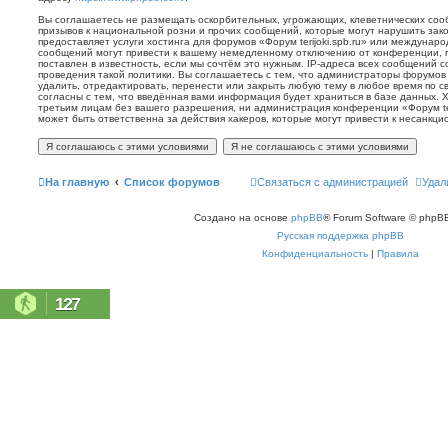
Вы соглашаетесь не размещать оскорбительных, угрожающих, клеветнических со
призывов к национальной розни и прочих сообщений, которые могут нарушить зак
предоставляет услуги хостинга для форумов «Форум terijoki.spb.ru» или междунар
сообщений могут привести к вашему немедленному отключению от конференции, 
поставлен в известность, если мы сочтём это нужным. IP-адреса всех сообщений 
проведения такой политики. Вы соглашаетесь с тем, что администраторы форумов «
удалить, отредактировать, перенести или закрыть любую тему в любое время по с
согласны с тем, что введённая вами информация будет храниться в базе данных. 
третьим лицам без вашего разрешения, ни администрация конференции «Форум terij
может быть ответственна за действия хакеров, которые могут привести к несанкци
На главную
Список форумов
Связаться с администрацией
Удал
Создано на основе
phpBB
® Forum Software © phpBB
Русская поддержка phpBB
Конфиденциальность
|
Правила
127