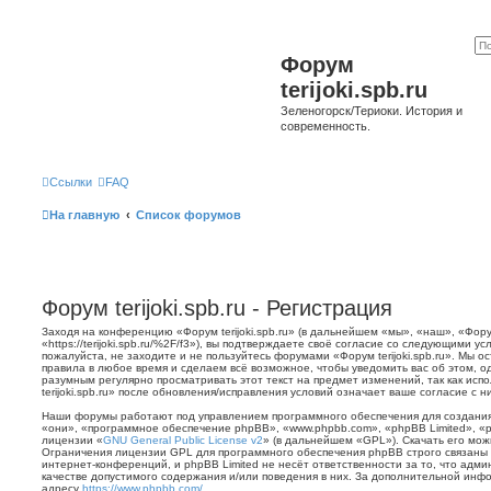
Форум
terijoki.spb.ru
Зеленогорск/Териоки. История и
современность.
Ссылки
FAQ
На главную
Список форумов
Форум terijoki.spb.ru - Регистрация
Заходя на конференцию «Форум terijoki.spb.ru» (в дальнейшем «мы», «наш», «Форум 
«https://terijoki.spb.ru/%2F/f3»), вы подтверждаете своё согласие со следующими у
пожалуйста, не заходите и не пользуйтесь форумами «Форум terijoki.spb.ru». Мы о
правила в любое время и сделаем всё возможное, чтобы уведомить вас об этом, о
разумным регулярно просматривать этот текст на предмет изменений, так как ис
terijoki.spb.ru» после обновления/исправления условий означает ваше согласие с н
Наши форумы работают под управлением программного обеспечения для создани
«они», «программное обеспечение phpBB», «www.phpbb.com», «phpBB Limited», «
лицензии «
GNU General Public License v2
» (в дальнейшем «GPL»). Скачать его мо
Ограничения лицензии GPL для программного обеспечения phpBB строго связаны 
интернет-конференций, и phpBB Limited не несёт ответственности за то, что адм
качестве допустимого содержания и/или поведения в них. За дополнительной ин
адресу
https://www.phpbb.com/
.