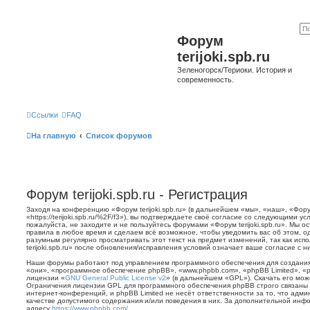
Форум
terijoki.spb.ru
Зеленогорск/Териоки. История и
современность.
Ссылки
FAQ
На главную
Список форумов
Форум terijoki.spb.ru - Регистрация
Заходя на конференцию «Форум terijoki.spb.ru» (в дальнейшем «мы», «наш», «Форум 
«https://terijoki.spb.ru/%2F/f3»), вы подтверждаете своё согласие со следующими у
пожалуйста, не заходите и не пользуйтесь форумами «Форум terijoki.spb.ru». Мы о
правила в любое время и сделаем всё возможное, чтобы уведомить вас об этом, о
разумным регулярно просматривать этот текст на предмет изменений, так как ис
terijoki.spb.ru» после обновления/исправления условий означает ваше согласие с н
Наши форумы работают под управлением программного обеспечения для создани
«они», «программное обеспечение phpBB», «www.phpbb.com», «phpBB Limited», «
лицензии «
GNU General Public License v2
» (в дальнейшем «GPL»). Скачать его мо
Ограничения лицензии GPL для программного обеспечения phpBB строго связаны 
интернет-конференций, и phpBB Limited не несёт ответственности за то, что адм
качестве допустимого содержания и/или поведения в них. За дополнительной ин
адресу
https://www.phpbb.com/
.