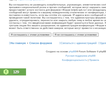
Вы соглашаетесь не размещать оскорбительных, угрожающих, клеветнических со
призывов к национальной розни и прочих сообщений, которые могут нарушить зак
предоставляет услуги хостинга для форумов «Форум terijoki.spb.ru» или междунар
сообщений могут привести к вашему немедленному отключению от конференции, 
поставлен в известность, если мы сочтём это нужным. IP-адреса всех сообщений 
проведения такой политики. Вы соглашаетесь с тем, что администраторы форумов «
удалить, отредактировать, перенести или закрыть любую тему в любое время по с
согласны с тем, что введённая вами информация будет храниться в базе данных. 
третьим лицам без вашего разрешения, ни администрация конференции «Форум terij
может быть ответственна за действия хакеров, которые могут привести к несанкци
На главную
Список форумов
Связаться с администрацией
Удал
Создано на основе
phpBB
® Forum Software © phpBB
Русская поддержка phpBB
Конфиденциальность
|
Правила
129