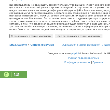
Вы соглашаетесь не размещать оскорбительных, угрожающих, клеветнических со
призывов к национальной розни и прочих сообщений, которые могут нарушить зак
предоставляет услуги хостинга для форумов «Форум terijoki.spb.ru» или междунар
сообщений могут привести к вашему немедленному отключению от конференции, 
поставлен в известность, если мы сочтём это нужным. IP-адреса всех сообщений 
проведения такой политики. Вы соглашаетесь с тем, что администраторы форумов «
удалить, отредактировать, перенести или закрыть любую тему в любое время по с
согласны с тем, что введённая вами информация будет храниться в базе данных. 
третьим лицам без вашего разрешения, ни администрация конференции «Форум terij
может быть ответственна за действия хакеров, которые могут привести к несанкци
На главную
Список форумов
Связаться с администрацией
Удал
Создано на основе
phpBB
® Forum Software © phpBB
Русская поддержка phpBB
Конфиденциальность
|
Правила
141