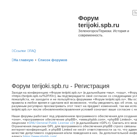
Форум
terijoki.spb.ru
Зеленогорск/Териоки. История и
современность.
Ссылки
FAQ
На главную
Список форумов
Форум terijoki.spb.ru - Регистрация
Заходя на конференцию «Форум terijoki.spb.ru» (в дальнейшем «мы», «наш», «Форум 
«https://terijoki.spb.ru/%2F/f3»), вы подтверждаете своё согласие со следующими у
пожалуйста, не заходите и не пользуйтесь форумами «Форум terijoki.spb.ru». Мы о
правила в любое время и сделаем всё возможное, чтобы уведомить вас об этом, о
разумным регулярно просматривать этот текст на предмет изменений, так как ис
terijoki.spb.ru» после обновления/исправления условий означает ваше согласие с н
Наши форумы работают под управлением программного обеспечения для создани
«они», «программное обеспечение phpBB», «www.phpbb.com», «phpBB Limited», «
лицензии «
GNU General Public License v2
» (в дальнейшем «GPL»). Скачать его мо
Ограничения лицензии GPL для программного обеспечения phpBB строго связаны 
интернет-конференций, и phpBB Limited не несёт ответственности за то, что адм
качестве допустимого содержания и/или поведения в них. За дополнительной ин
адресу
https://www.phpbb.com/
.