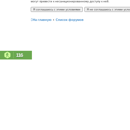
могут привести к несанкционированному доступу к ней.
На главную
Список форумов
116