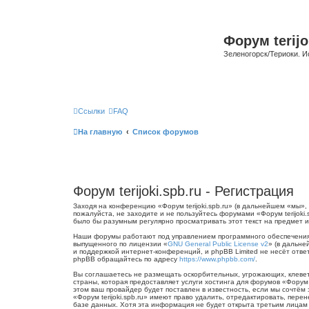
Форум terijo
Зеленогорск/Териоки. И
Ссылки
FAQ
На главную
Список форумов
Форум terijoki.spb.ru - Регистрация
Заходя на конференцию «Форум terijoki.spb.ru» (в дальнейшем «мы», «
пожалуйста, не заходите и не пользуйтесь форумами «Форум terijoki
было бы разумным регулярно просматривать этот текст на предмет из
Наши форумы работают под управлением программного обеспечения 
выпущенного по лицензии «
GNU General Public License v2
» (в дальне
и поддержкой интернет-конференций, и phpBB Limited не несёт отве
phpBB обращайтесь по адресу
https://www.phpbb.com/
.
Вы соглашаетесь не размещать оскорбительных, угрожающих, клевет
страны, которая предоставляет услуги хостинга для форумов «Форум
этом ваш провайдер будет поставлен в известность, если мы сочтём
«Форум terijoki.spb.ru» имеют право удалить, отредактировать, пер
базе данных. Хотя эта информация не будет открыта третьим лицам б