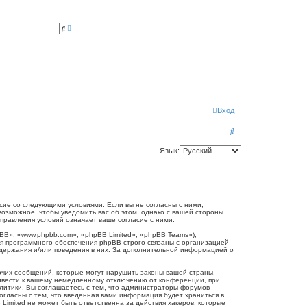
Р
П
а
о
с
и
ш
с
и
к
р
е
н
н
ы
й
п
Вход
о
и
П
с
к
о
Язык:
и
с
к
огласие со следующими условиями. Если вы не согласны с ними,
 возможное, чтобы уведомить вас об этом, однако с вашей стороны
справления условий означает ваше согласие с ними.
B», «www.phpbb.com», «phpBB Limited», «phpBB Teams»),
я программного обеспечения phpBB строго связаны с организацией
одержания и/или поведения в них. За дополнительной информацией о
очих сообщений, которые могут нарушить законы вашей страны,
привести к вашему немедленному отключению от конференции, при
олитики. Вы соглашаетесь с тем, что администраторы форумов
согласны с тем, что введённая вами информация будет храниться в
Limited не может быть ответственна за действия хакеров, которые