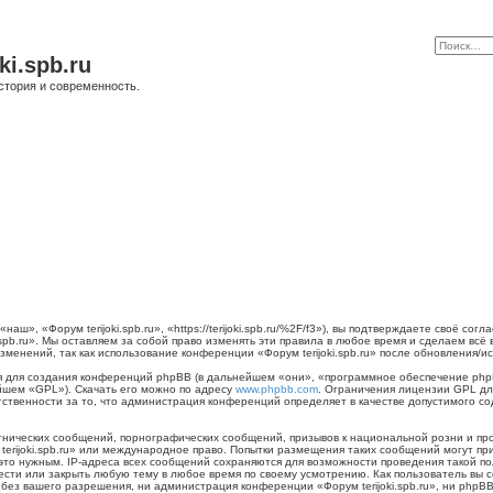
ki.spb.ru
стория и современность.
наш», «Форум terijoki.spb.ru», «https://terijoki.spb.ru/%2F/f3»), вы подтверждаете своё с
.spb.ru». Мы оставляем за собой право изменять эти правила в любое время и сделаем всё
менений, так как использование конференции «Форум terijoki.spb.ru» после обновления/и
для создания конференций phpBB (в дальнейшем «они», «программное обеспечение phpB
йшем «GPL»). Скачать его можно по адресу
www.phpbb.com
. Ограничения лицензии GPL дл
тственности за то, что администрация конференций определяет в качестве допустимого с
нических сообщений, порнографических сообщений, призывов к национальной розни и пр
 terijoki.spb.ru» или международное право. Попытки размещения таких сообщений могут 
 это нужным. IP-адреса всех сообщений сохраняются для возможности проведения такой п
енести или закрыть любую тему в любое время по своему усмотрению. Как пользователь вы 
ез вашего разрешения, ни администрация конференции «Форум terijoki.spb.ru», ни phpBB 