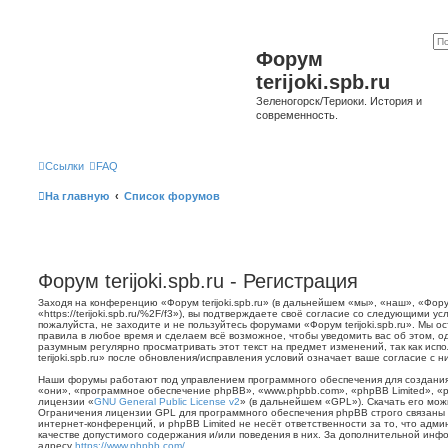
Форум
terijoki.spb.ru
Зеленогорск/Териоки. История и
современность.
Ссылки
FAQ
На главную
Список форумов
Форум terijoki.spb.ru - Регистрация
Заходя на конференцию «Форум terijoki.spb.ru» (в дальнейшем «мы», «наш», «Форум 
«https://terijoki.spb.ru/%2F/f3»), вы подтверждаете своё согласие со следующими у
пожалуйста, не заходите и не пользуйтесь форумами «Форум terijoki.spb.ru». Мы о
правила в любое время и сделаем всё возможное, чтобы уведомить вас об этом, о
разумным регулярно просматривать этот текст на предмет изменений, так как ис
terijoki.spb.ru» после обновления/исправления условий означает ваше согласие с н
Наши форумы работают под управлением программного обеспечения для создани
«они», «программное обеспечение phpBB», «www.phpbb.com», «phpBB Limited», «
лицензии «
GNU General Public License v2
» (в дальнейшем «GPL»). Скачать его мо
Ограничения лицензии GPL для программного обеспечения phpBB строго связаны 
интернет-конференций, и phpBB Limited не несёт ответственности за то, что адм
качестве допустимого содержания и/или поведения в них. За дополнительной ин
адресу
https://www.phpbb.com/
.