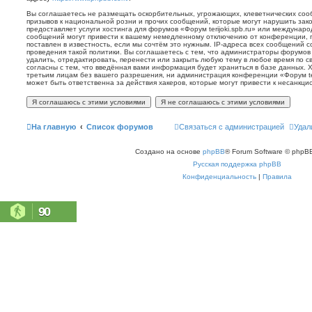
Вы соглашаетесь не размещать оскорбительных, угрожающих, клеветнических со
призывов к национальной розни и прочих сообщений, которые могут нарушить зак
предоставляет услуги хостинга для форумов «Форум terijoki.spb.ru» или междунар
сообщений могут привести к вашему немедленному отключению от конференции, 
поставлен в известность, если мы сочтём это нужным. IP-адреса всех сообщений 
проведения такой политики. Вы соглашаетесь с тем, что администраторы форумов «
удалить, отредактировать, перенести или закрыть любую тему в любое время по с
согласны с тем, что введённая вами информация будет храниться в базе данных. 
третьим лицам без вашего разрешения, ни администрация конференции «Форум terij
может быть ответственна за действия хакеров, которые могут привести к несанкци
На главную
Список форумов
Связаться с администрацией
Удал
Создано на основе
phpBB
® Forum Software © phpBB
Русская поддержка phpBB
Конфиденциальность
|
Правила
90